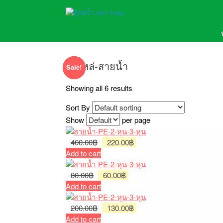
อะไหล่-สายน้ำ
Sale!
Sale!
Sale!
Sale!
Sale!
Sale!
Showing all 6 results
Sort By
Show
per page
Original
Current
400.00
฿
220.00
฿
price
price
Add to cart
was:
is:
Original
400.00฿.
Current
220.00฿.
80.00
฿
60.00
฿
price
price
Add to cart
was:
is:
80.00฿.
Original
60.00฿.
Current
200.00
฿
130.00
฿
price
price
Add to cart