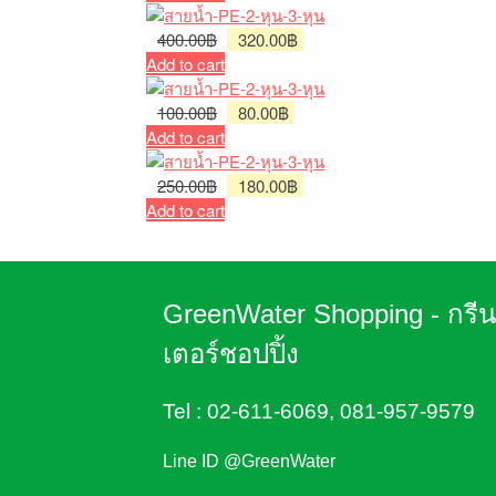
was:
is:
200.00฿.
Original
130.00฿.
Current
400.00
฿
320.00
฿
price
price
Add to cart
was:
is:
400.00฿.
Original
Current
320.00฿.
100.00
฿
80.00
฿
price
price
Add to cart
was:
is:
100.00฿.
Original
80.00฿.
Current
250.00
฿
180.00
฿
price
price
Add to cart
was:
is:
250.00฿.
180.00฿.
GreenWater Shopping - กรี
เตอร์ชอปปิ้ง
Tel :
02-611-6069
,
081-957-9579
Line ID @GreenWater