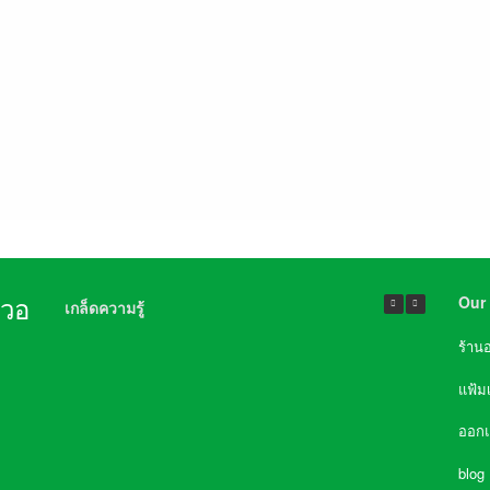
Our 
นวอ
เกล็ดความรู้
ร้าน
แฟ้ม
ออก
blog