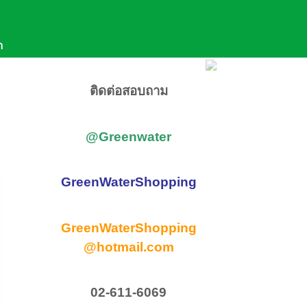
611-6069
,
081-957-9579
า
(จ-ศ 8:30-17:30)
e ID : @Greenwater
ติดต่อสอบถาม
@Greenwater
GreenWaterShopping
GreenWaterShopping
@hotmail.com
02-611-6069