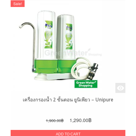
Sale!
เครื่องกรองน้ำ 2 ขั้นตอน ยูนิเพียว – Unipure
Original
Current
1,290.00
฿
1,900.00
฿
price
price
was:
is:
ADD TO CART