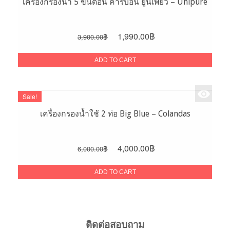
เครื่องกรองน้ำ 5 ขั้นตอน คาร์บอน ยูนิเพียว – Unipure
Original
Current
1,990.00
฿
3,900.00
฿
price
price
was:
is:
ADD TO CART
3,900.00฿.
1,990.00฿.
Sale!
เครื่องกรองน้ำใช้ 2 ท่อ Big Blue – Colandas
Original
Current
4,000.00
฿
6,000.00
฿
price
price
was:
is:
ADD TO CART
6,000.00฿.
4,000.00฿.
ติดต่อสอบถาม