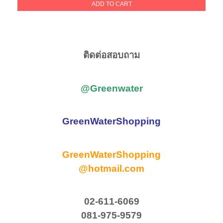
was:
is:
ADD TO CART
400.00฿.
300.00฿.
ติดต่อสอบถาม
@Greenwater
GreenWaterShopping
GreenWaterShopping
@hotmail.com
02-611-6069
081-975-9579