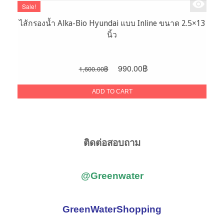
Sale!
ไส้กรองน้ำ Alka-Bio Hyundai แบบ Inline ขนาด 2.5×13
นิ้ว
Original
Current
990.00
฿
1,600.00
฿
price
price
was:
is:
ADD TO CART
1,600.00฿.
990.00฿.
ติดต่อสอบถาม
@Greenwater
GreenWaterShopping