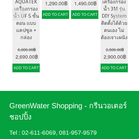
AQUATEK
เครื่องกรอง
Original
Current
Original
Current
ตอ
1,290.00
฿
1,490.00
฿
เครื่องกรอง
น้ำ 3M รุ่น
price
price
price
price
ADD TO CART
ADD TO CART
น้ำ UF 5 ขั้น
DIY System
Co
was:
is:
was:
is:
ตอน แบบ
ติดตั้งได้ด้วย
1,900.00฿.
1,290.00฿.
2,900.00฿.
1,490.00฿.
6,
แคปซูล +
ตนเอง ไม่
Orig
3,
กล่อง
ต้องเจาะผนัง
pric
ADD
6,000.00
฿
3,500.00
฿
was
Original
Current
Original
Curr
2,690.00
฿
2,900.00
฿
6,20
price
price
price
price
ADD TO CART
ADD TO CART
was:
is:
was:
is:
6,000.00฿.
2,690.00฿.
3,500.00฿.
2,90
GreenWater Shopping - กรีนวอเตอร์
ชอปปิ้ง
Tel :
02-611-6069
,
081-957-9579