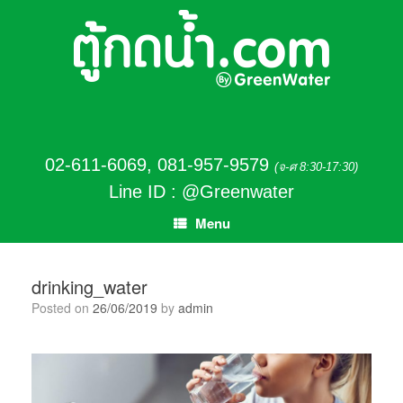
02-611-6069
,
081-957-9579
(จ-ศ 8:30-17:30)
Line ID : @Greenwater
Menu
drinking_water
Posted on
26/06/2019
by
admin