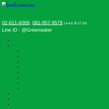
02-611-6069
,
081-957-9579
(จ-ศ 8:30-17:30)
Line ID : @Greenwater