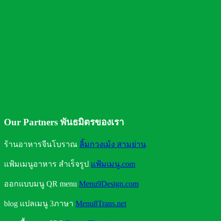
คุณประโยชน์จากการดื่มน้ำ
ถังน้ำดื่มแบบใดใส่น้ำได้ปลอดภัย
Our Partners พันธมิตรของเรา
ร้านอาหารจีนโบราณ
ลิ้มกวงเม้ง สามย่าน
แฟ้มเมนูอาหาร สำเร็จรูป
แฟ้มเมนู.com
ออกแบบมนู QR menu
Menu9Design.com
blog แปลเมนู 3ภาษา
Menu8Trans.net