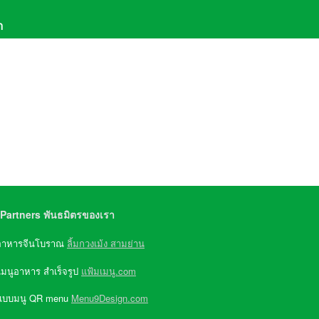
า
611-6069
,
081-957-9579
(จ-ศ 8:30-17:30)
e ID : @Greenwater
Partners พันธมิตรของเรา
อาหารจีนโบราณ
ลิ้มกวงเม้ง สามย่าน
เมนูอาหาร สำเร็จรูป
แฟ้มเมนู.com
แบบมนู QR menu
Menu9Design.com