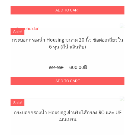
price
price
was:
is:
ADD TO CART
650.00฿.
550.00฿.
Sale!
กระบอกกรองน้ำ Housing ขนาด 20 นิ้ว ข้อต่อเกลียวใน
6 หุน (สีน้ำเงินทึบ)
Original
Current
600.00
฿
800.00
฿
price
price
was:
is:
ADD TO CART
800.00฿.
600.00฿.
Sale!
กระบอกกรองน้ำ Housing สำหรับไส้กรอง RO และ UF
เมนเบรน