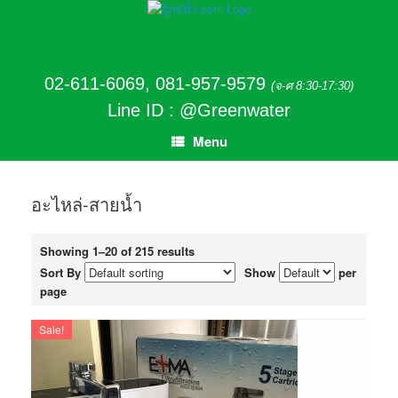
02-611-6069
,
081-957-9579
(จ-ศ 8:30-17:30)
Line ID : @Greenwater
Menu
อะไหล่-สายน้ำ
Showing 1–20 of 215 results
Sort By
Show
per
page
Sale!