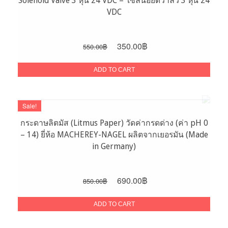
Solenoid Valve 3 หุน 24 VDC – โซลินอยด์วาล์ว 3 หุน 24
VDC
Original
Current
350.00
฿
550.00
฿
price
price
was:
is:
ADD TO CART
550.00฿.
350.00฿.
Sale!
กระดาษลิตมัส (Litmus Paper) วัดค่ากรดด่าง (ค่า pH 0
– 14) ยี่ห้อ MACHEREY-NAGEL ผลิตจากเยอรมัน (Made
in Germany)
Original
Current
690.00
฿
850.00
฿
price
price
was:
is:
ADD TO CART
850.00฿.
690.00฿.