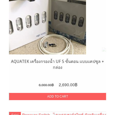
AQUATEK เครื่องกรองน้ำ UF 5 ขั้นตอน แบบแคปซูล +
กล่อง
Original
Current
2,690.00
฿
6,000.00
฿
price
price
was:
is:
ADD TO CART
6,000.00฿.
2,690.00฿.
Sale!