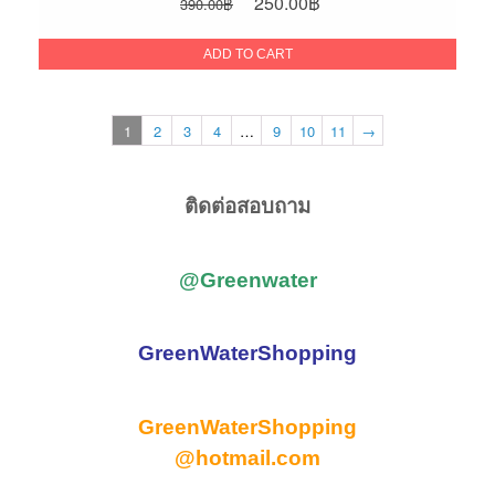
Original
Current
250.00
฿
390.00
฿
price
price
was:
is:
ADD TO CART
390.00฿.
250.00฿.
1
2
3
4
…
9
10
11
→
ติดต่อสอบถาม
@Greenwater
GreenWaterShopping
GreenWaterShopping
@hotmail.com