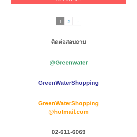
was:
is:
ADD TO CART
3,900.00฿.
1,990.00฿.
1
2
→
ติดต่อสอบถาม
@Greenwater
GreenWaterShopping
GreenWaterShopping
@hotmail.com
02-611-6069