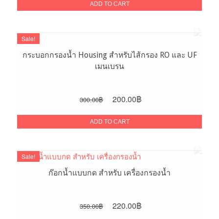
was:
is:
ADD TO CART
800.00฿.
600.00฿.
Sale!
กระบอกกรองน้ำ Housing สำหรับไส้กรอง RO และ UF
เมนเบรน
Original
Current
200.00
฿
300.00
฿
price
price
was:
is:
ADD TO CART
300.00฿.
200.00฿.
Sale!
ก๊อกน้ำแบบกด สำหรับ เครื่องกรองน้ำ
Original
Current
220.00
฿
350.00
฿
price
price