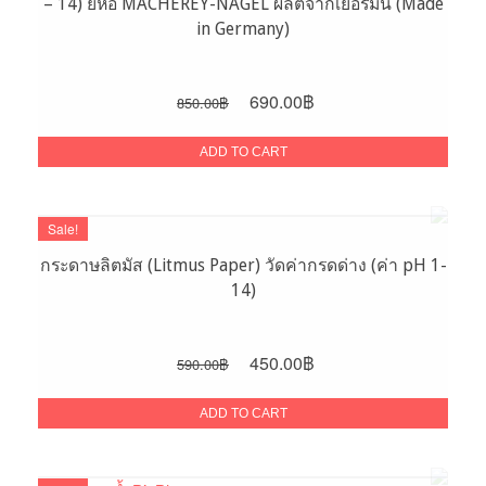
– 14) ยี่ห้อ MACHEREY-NAGEL ผลิตจากเยอรมัน (Made
in Germany)
Original
Current
690.00
฿
850.00
฿
price
price
was:
is:
ADD TO CART
850.00฿.
690.00฿.
Sale!
กระดาษลิตมัส (Litmus Paper) วัดค่ากรดด่าง (ค่า pH 1-
14)
Original
Current
450.00
฿
590.00
฿
price
price
was:
is:
ADD TO CART
590.00฿.
450.00฿.