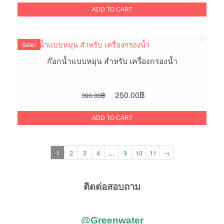
was:
is:
ADD TO CART
350.00฿.
220.00฿.
Sale!
ก๊อกน้ำแบบหมุน สำหรับ เครื่องกรองน้ำ
Original
Current
250.00
฿
390.00
฿
price
price
was:
is:
ADD TO CART
390.00฿.
250.00฿.
1
2
3
4
…
9
10
11
→
ติดต่อสอบถาม
@Greenwater