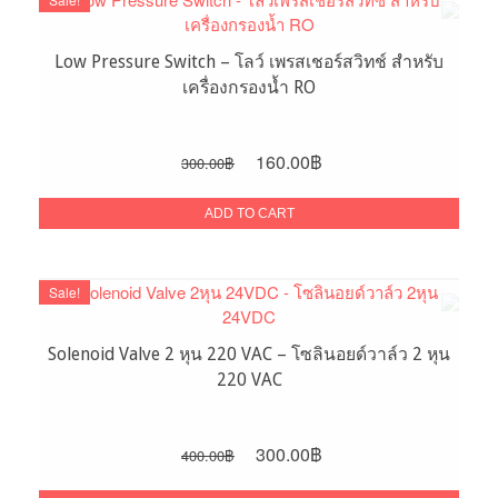
Low Pressure Switch – โลว์ เพรสเชอร์สวิทช์ สำหรับ
เครื่องกรองน้ำ RO
Original
Current
160.00
฿
300.00
฿
price
price
was:
is:
ADD TO CART
300.00฿.
160.00฿.
Sale!
Solenoid Valve 2 หุน 220 VAC – โซลินอยด์วาล์ว 2 หุน
220 VAC
Original
Current
300.00
฿
400.00
฿
price
price