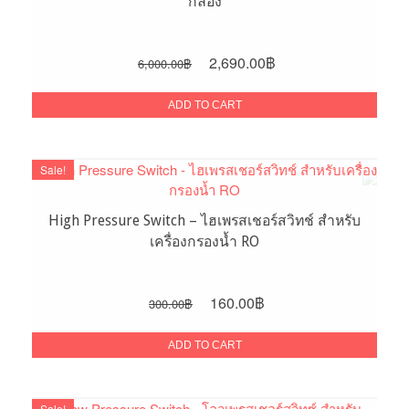
กล่อง
Original
Current
2,690.00
฿
6,000.00
฿
price
price
was:
is:
ADD TO CART
6,000.00฿.
2,690.00฿.
Sale!
High Pressure Switch – ไฮเพรสเชอร์สวิทช์ สำหรับ
เครื่องกรองน้ำ RO
Original
Current
160.00
฿
300.00
฿
price
price
was:
is:
ADD TO CART
300.00฿.
160.00฿.
Sale!