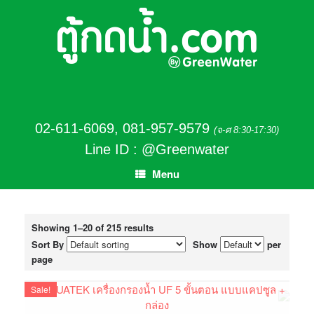
02-611-6069
,
081-957-9579
(จ-ศ 8:30-17:30)
Line ID : @Greenwater
Menu
Showing 1–20 of 215 results
Sort By
Show
per
page
Sale!