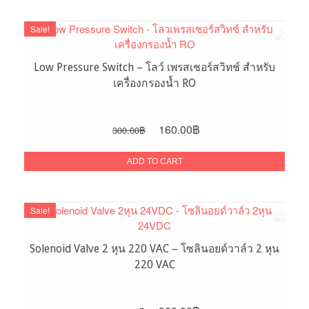
Sale!
Low Pressure Switch – โลว์ เพรสเชอร์สวิทช์ สำหรับ
เครื่องกรองน้ำ RO
Original
Current
160.00
฿
300.00
฿
price
price
was:
is:
ADD TO CART
300.00฿.
160.00฿.
Sale!
Solenoid Valve 2 หุน 220 VAC – โซลินอยด์วาล์ว 2 หุน
220 VAC