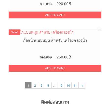
Original
Current
220.00
฿
350.00
฿
price
price
was:
is:
ADD TO CART
350.00฿.
220.00฿.
Sale!
ก๊อกน้ำแบบหมุน สำหรับ เครื่องกรองน้ำ
Original
Current
250.00
฿
390.00
฿
price
price
was:
is:
ADD TO CART
390.00฿.
250.00฿.
1
2
3
4
…
9
10
11
→
ติดต่อสอบถาม