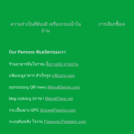
ความจำเป็นที่ต้องมี เครื่องกรองน้ำใน
การเลือกซื้อเครื่อ
บ้าน
Our Partners พันธมิตรของเรา
ร้านอาหารจีนโบราณ
ลิ้มกวงเม้ง สามย่าน
แฟ้มเมนูอาหาร สำเร็จรูป
แฟ้มเมนู.com
ออกแบบมนู QR menu
Menu9Design.com
blog แปลเมนู 3ภาษา
Menu8Trans.net
กระเบื้องยาง SPC
SincereFlooring.com
ระบบดับเพลิง โรงาน
Firepump-Firealarm.com