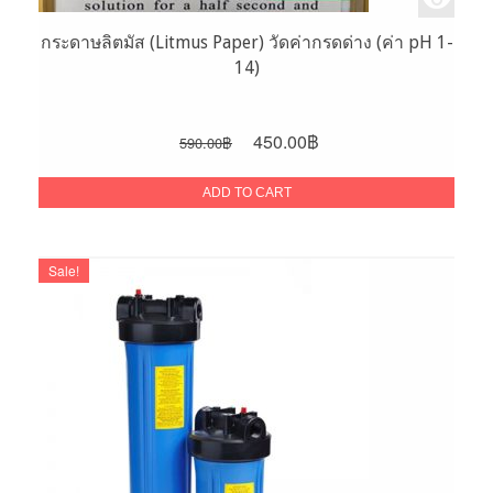
กระดาษลิตมัส (Litmus Paper) วัดค่ากรดด่าง (ค่า pH 1-
14)
Original
Current
450.00
฿
590.00
฿
price
price
was:
is:
ADD TO CART
590.00฿.
450.00฿.
Sale!