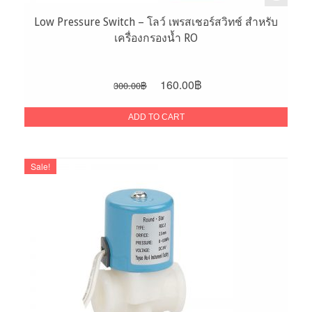
Low Pressure Switch – โลว์ เพรสเชอร์สวิทช์ สำหรับ
เครื่องกรองน้ำ RO
Original
Current
160.00
฿
300.00
฿
price
price
was:
is:
ADD TO CART
300.00฿.
160.00฿.
Sale!