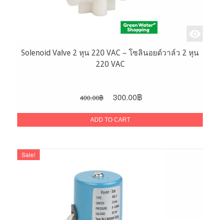
Solenoid Valve 2 หุน 220 VAC – โซลินอยด์วาล์ว 2 หุน
220 VAC
Original
Current
300.00
฿
400.00
฿
price
price
was:
is:
ADD TO CART
400.00฿.
300.00฿.
Sale!