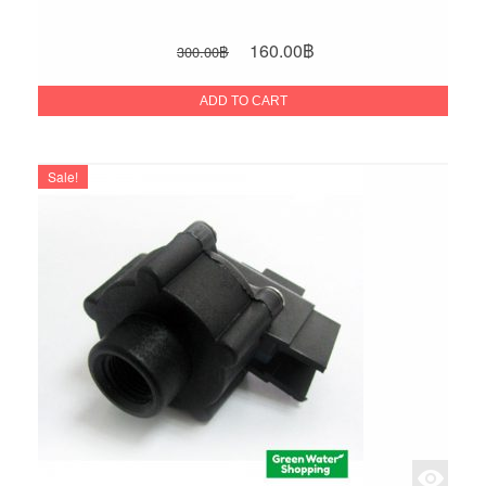
Original
Current
160.00
฿
300.00
฿
price
price
was:
is:
ADD TO CART
300.00฿.
160.00฿.
Sale!