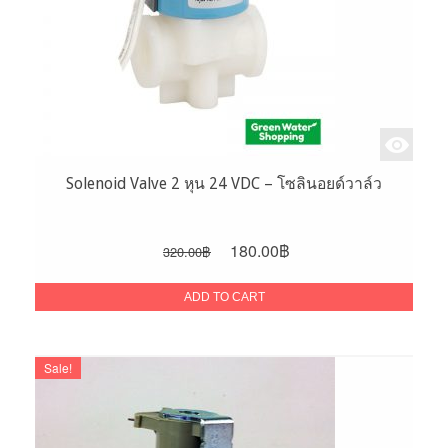
Solenoid Valve 2 หุน 24 VDC – โซลินอยด์วาล์ว
Original
Current
180.00
฿
320.00
฿
price
price
was:
is:
ADD TO CART
320.00฿.
180.00฿.
Sale!