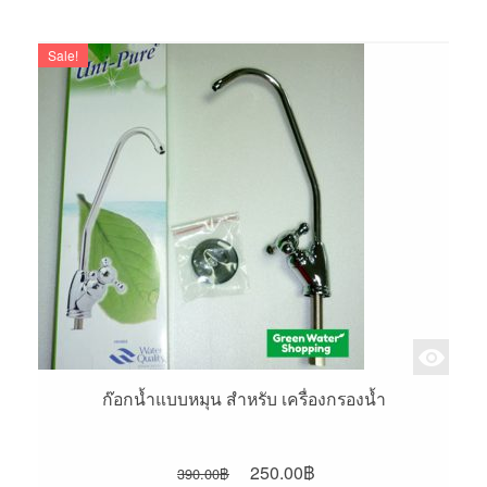
350.00฿.
220.00฿.
Sale!
ก๊อกน้ำแบบหมุน สำหรับ เครื่องกรองน้ำ
Original
Current
250.00
฿
390.00
฿