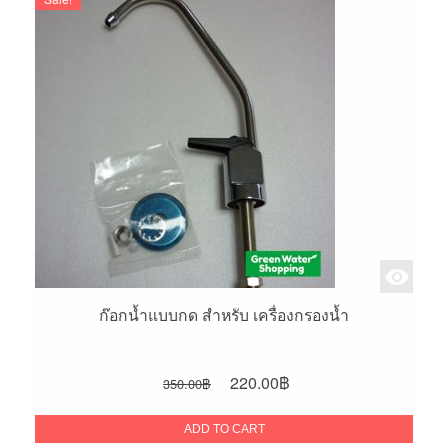
ก๊อกน้ำแบบกด สำหรับ เครื่องกรองน้ำ
Original
Current
220.00
฿
350.00
฿
price
price
was:
is:
ADD TO CART