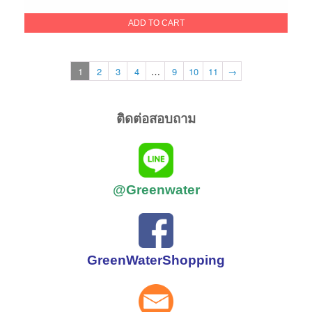
price
price
was:
is:
ADD TO CART
390.00฿.
250.00฿.
1
2
3
4
…
9
10
11
→
ติดต่อสอบถาม
@Greenwater
GreenWaterShopping