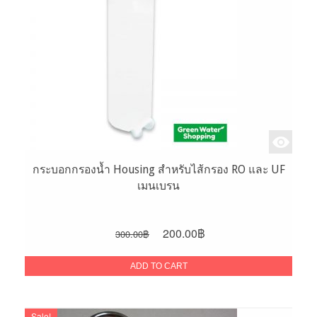
กระบอกกรองน้ำ Housing สำหรับไส้กรอง RO และ UF
เมนเบรน
Original
Current
200.00
฿
300.00
฿
price
price
was:
is:
ADD TO CART
300.00฿.
200.00฿.
Sale!