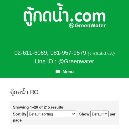
02-611-6069
,
081-957-9579
(จ-ศ 8:30-17:30)
Line ID : @Greenwater
Menu
ตู้กดน้ำ RO
Showing 1–20 of 215 results
Sort By
Show
per
page