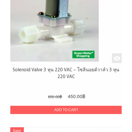
Solenoid Valve 3 หุน 220 VAC – โซลินอยด์วาล์ว 3 หุน
220 VAC
Original
Current
450.00
฿
650.00
฿
price
price
was:
is:
ADD TO CART
650.00฿.
450.00฿.
Sale!