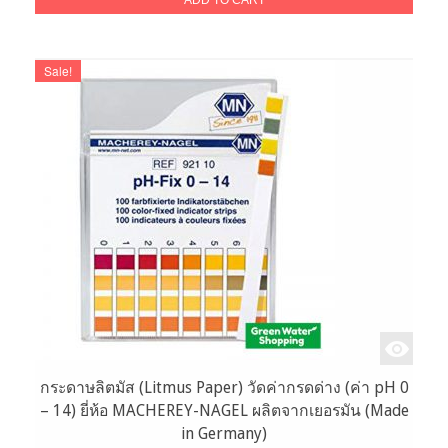
was:
is:
ADD TO CART
550.00฿.
350.00฿.
Sale!
กระดาษลิตมัส (Litmus Paper) วัดค่ากรดด่าง (ค่า pH 0
– 14) ยี่ห้อ MACHEREY-NAGEL ผลิตจากเยอรมัน (Made
in Germany)