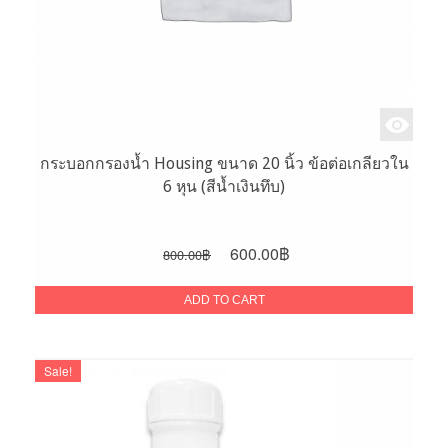
กระบอกกรองน้ำ Housing ขนาด 20 นิ้ว ข้อต่อเกลียวใน
6 หุน (สีน้ำเงินทึบ)
Original
Current
600.00
฿
800.00
฿
price
price
was:
is:
ADD TO CART
800.00฿.
600.00฿.
Sale!