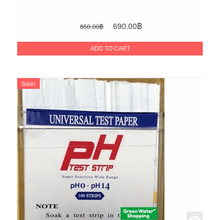
Original
Current
690.00
฿
850.00
฿
price
price
was:
is:
ADD TO CART
850.00฿.
690.00฿.
Sale!