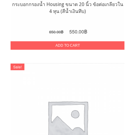
กระบอกกรองน้ำ Housing ขนาด 20 นิ้ว ข้อต่อเกลียวใน
4 หุน (สีน้ำเงินทึบ)
Original
Current
550.00
฿
650.00
฿
price
price
was:
is:
ADD TO CART
650.00฿.
550.00฿.
Sale!