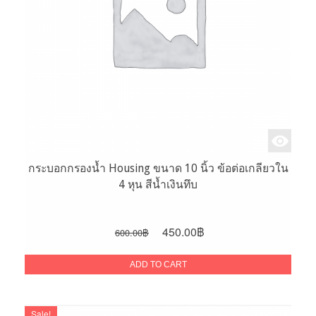
กระบอกกรองน้ำ Housing ขนาด 10 นิ้ว ข้อต่อเกลียวใน
4 หุน สีน้ำเงินทึบ
Original
Current
450.00
฿
600.00
฿
price
price
was:
is:
ADD TO CART
600.00฿.
450.00฿.
Sale!