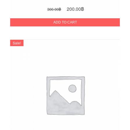
Original
Current
200.00
฿
300.00
฿
price
price
was:
is:
ADD TO CART
300.00฿.
200.00฿.
Sale!