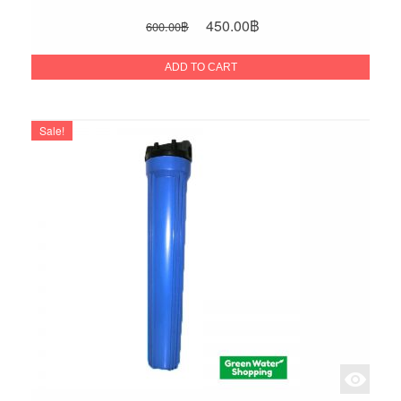
Original
Current
450.00
฿
600.00
฿
price
price
was:
is:
ADD TO CART
600.00฿.
450.00฿.
Sale!