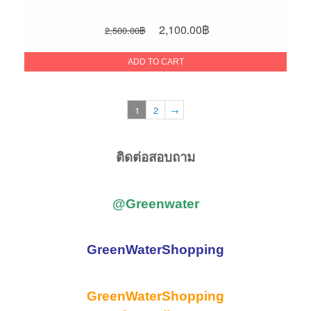
Original
Current
2,100.00
฿
2,500.00
฿
price
price
was:
is:
ADD TO CART
2,500.00฿.
2,100.00฿.
1
2
→
ติดต่อสอบถาม
@Greenwater
GreenWaterShopping
GreenWaterShopping