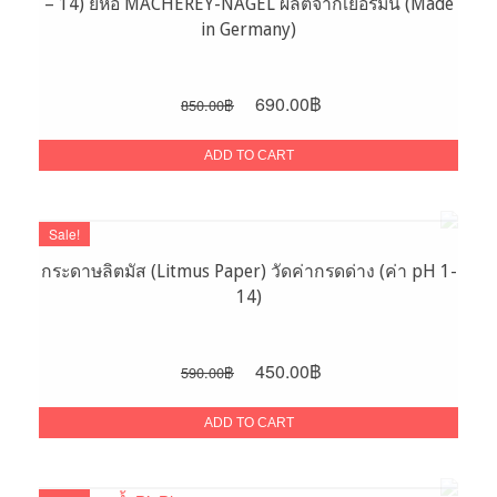
– 14) ยี่ห้อ MACHEREY-NAGEL ผลิตจากเยอรมัน (Made
in Germany)
Original
Current
690.00
฿
850.00
฿
price
price
was:
is:
ADD TO CART
850.00฿.
690.00฿.
Sale!
กระดาษลิตมัส (Litmus Paper) วัดค่ากรดด่าง (ค่า pH 1-
14)
Original
Current
450.00
฿
590.00
฿
price
price
was:
is:
ADD TO CART
590.00฿.
450.00฿.