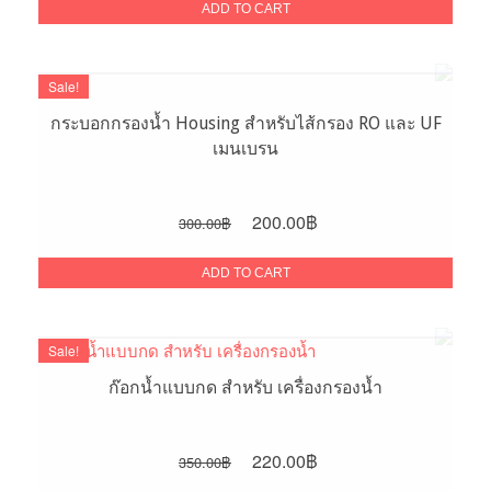
was:
is:
ADD TO CART
800.00฿.
600.00฿.
Sale!
กระบอกกรองน้ำ Housing สำหรับไส้กรอง RO และ UF
เมนเบรน
Original
Current
200.00
฿
300.00
฿
price
price
was:
is:
ADD TO CART
300.00฿.
200.00฿.
Sale!
ก๊อกน้ำแบบกด สำหรับ เครื่องกรองน้ำ
Original
Current
220.00
฿
350.00
฿
price
price