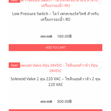
Low Pressure Switch – โลว์ เพรสเชอร์สวิทช์ สำหรับ
เครื่องกรองน้ำ RO
Original
Current
160.00
฿
300.00
฿
price
price
was:
is:
ADD TO CART
300.00฿.
160.00฿.
Sale!
Solenoid Valve 2 หุน 220 VAC – โซลินอยด์วาล์ว 2 หุน
220 VAC
Original
Current
300.00
฿
400.00
฿
price
price