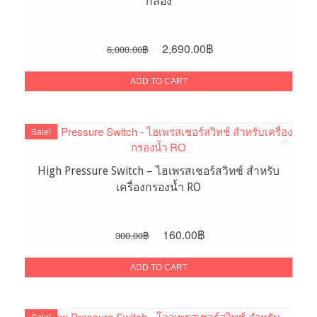
กล่อง
Original
Current
2,690.00
฿
6,000.00
฿
price
price
was:
is:
ADD TO CART
6,000.00฿.
2,690.00฿.
Sale!
High Pressure Switch – ไฮเพรสเชอร์สวิทช์ สำหรับ
เครื่องกรองน้ำ RO
Original
Current
160.00
฿
300.00
฿
price
price
was:
is:
ADD TO CART
300.00฿.
160.00฿.
Sale!