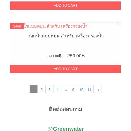
was:
is:
ADD TO CART
350.00฿.
220.00฿.
Sale!
ก๊อกน้ำแบบหมุน สำหรับ เครื่องกรองน้ำ
Original
Current
250.00
฿
390.00
฿
price
price
was:
is:
ADD TO CART
390.00฿.
250.00฿.
1
2
3
4
…
9
10
11
→
ติดต่อสอบถาม
@Greenwater