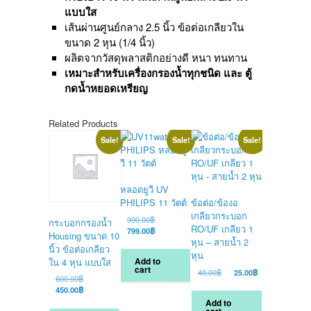
แบบใส
เส้นผ่านศูนย์กลาง 2.5 นิ้ว ข้อต่อเกลียวใน
ขนาด 2 หุน (1/4 นิ้ว)
ผลิตจากวัสดุพลาสติกอย่างดี หนา ทนทาน
เหมาะสำหรับเครื่องกรองน้ำทุกชนิด และ ตู้
กดน้ำหยอดเหรียญ
Related Products
Sale!
Sale!
Sale!
หลอดยูวี UV
PHILIPS 11 วัตต์
ข้อต่อ/ข้องอ
ปั้มจ่ายน้ำ
เกลียวกระบอก
Aquatek 11
Original
990.00
฿
กระบอกกรองน้ำ
RO/UF เกลียว 1
สำหรับตู้น้
price
Current
799.00
฿
Housing ขนาด 10
was:
price
หุน – สายน้ำ 2
เหรียญ
นิ้ว ข้อต่อเกลียว
990.00฿.
is:
หุน
O
2,500.00
฿
Add to
ใน 4 หุน แบบใส
799.00฿.
cart
p
C
2,000.00
฿
Original
Current
40.00
฿
25.00
฿
Original
600.00
฿
w
p
price
price
price
Current
450.00
฿
2
i
was:
is:
Add to
was:
price
Add to
2
40.00฿.
25.00฿.
cart