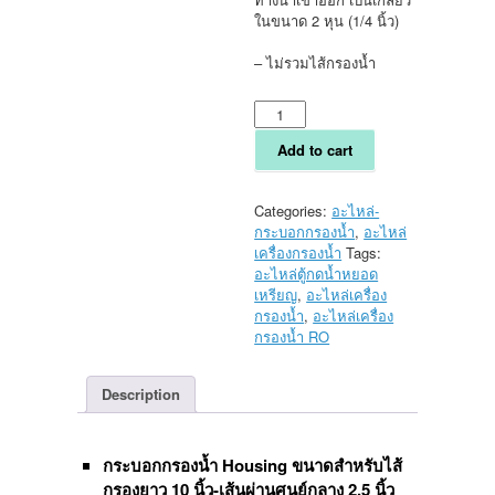
ในขนาด 2 หุน (1/4 นิ้ว)
– ไม่รวมไส้กรองน้ำ
กระบอก
กรอง
น้ำ
Add to cart
Housing
ขนาด
10
Categories:
อะไหล่-
นิ้ว
กระบอกกรองน้ำ
,
อะไหล่
ข้อ
เครื่องกรองน้ำ
Tags:
ต่อ
อะไหล่ตู้กดน้ำหยอด
เกลียว
เหรียญ
,
อะไหล่เครื่อง
ใน
กรองน้ำ
,
อะไหล่เครื่อง
2
กรองน้ำ RO
หุน
แบบ
Description
ใส
quantity
กระบอกกรองน้ำ Housing
ขนาดสำหรับไส้
กรองยาว 10 นิ้ว-เส้นผ่านศูนย์กลาง 2.5 นิ้ว