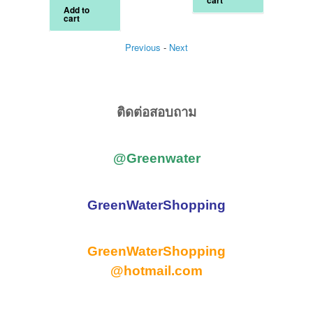
cart
600.00฿.
is:
Add to
450.00฿.
cart
Previous
-
Next
ติดต่อสอบถาม
@Greenwater
GreenWaterShopping
GreenWaterShopping
@hotmail.com