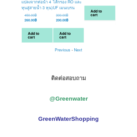
แปลงจากท่อน้ำ 4
ไส้กรอง RO และ
price
price
pri
Cu
180.00
฿
was:
is:
wa
pri
หุนสู่สายน้ำ 3 หุน)
UF เมนเบรน
Add to
60.00฿.
40.00฿.
25
is:
cart
Original
Original
450.00
฿
300.00
฿
Add to
18
cart
price
Current
price
Current
260.00
฿
200.00
฿
was:
price
was:
price
450.00฿.
is:
300.00฿.
is:
Add to
Add to
260.00฿.
200.00฿.
cart
cart
Previous
-
Next
ติดต่อสอบถาม
@Greenwater
GreenWaterShopping