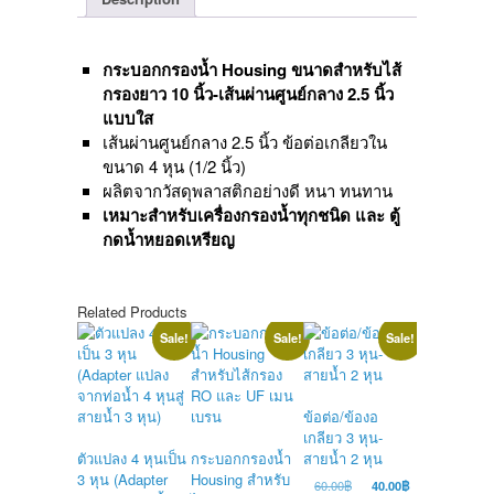
ใส
quantity
กระบอกกรองน้ำ Housing
ขนาดสำหรับไส้
กรองยาว 10 นิ้ว-เส้นผ่านศูนย์กลาง 2.5 นิ้ว
แบบใส
เส้นผ่านศูนย์กลาง 2.5 นิ้ว ข้อต่อเกลียวใน
ขนาด 4 หุน (1/2 นิ้ว)
ผลิตจากวัสดุพลาสติกอย่างดี หนา ทนทาน
เหมาะสำหรับเครื่องกรองน้ำทุกชนิด และ ตู้
กดน้ำหยอดเหรียญ
Related Products
Sale!
Sale!
Sale!
สายน้ำ PE 3
ข้อต่อ/ข้องอ
(3/8″) สำหรั
เกลียว 3 หุน-
เครื่องกรองน
ตัวแปลง 4 หุนเป็น
กระบอกกรองน้ำ
สายน้ำ 2 หุน
ยาว 5 เมตร
3 หุน (Adapter
Housing สำหรับ
Original
Current
Ori
60.00
฿
40.00
฿
250.00
฿