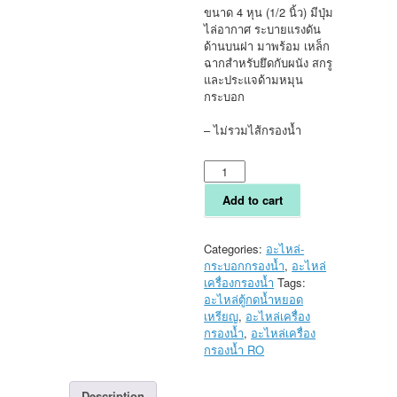
ขนาด 4 หุน (1/2 นิ้ว) มีปุ่ม
ไล่อากาศ ระบายแรงดัน
ด้านบนฝา มาพร้อม เหล็ก
ฉากสำหรับยึดกับผนัง สกรู
และประแจด้ามหมุน
กระบอก
– ไม่รวมไส้กรองน้ำ
กระบอก
กรอง
น้ำ
Add to cart
Housing
ขนาด
10
Categories:
อะไหล่-
นิ้ว
กระบอกกรองน้ำ
,
อะไหล่
ข้อ
เครื่องกรองน้ำ
Tags:
ต่อ
อะไหล่ตู้กดน้ำหยอด
เกลียว
เหรียญ
,
อะไหล่เครื่อง
ใน
กรองน้ำ
,
อะไหล่เครื่อง
4
กรองน้ำ RO
หุน
แบบ
Description