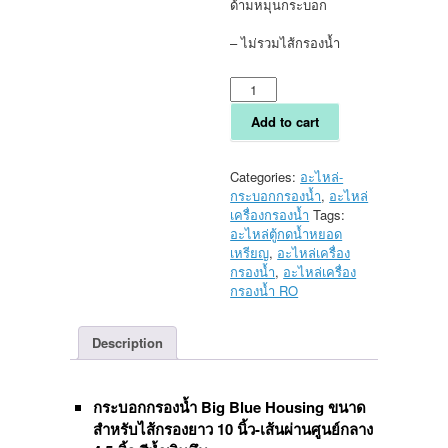
ด้ามหมุนกระบอก
– ไม่รวมไส้กรองน้ำ
กระบอก
กรอง
น้ำ
Add to cart
Big
Blue
Housing
Categories:
อะไหล่-
10
กระบอกกรองน้ำ
,
อะไหล่
นิ้ว
เครื่องกรองน้ำ
Tags:
ข้อ
อะไหล่ตู้กดน้ำหยอด
ต่อ
เหรียญ
,
อะไหล่เครื่อง
เกลียว
กรองน้ำ
,
อะไหล่เครื่อง
ใน
กรองน้ำ RO
1
นิ้ว
Description
quantity
กระบอกกรองน้ำ Big Blue Housing
ขนาด
สำหรับไส้กรองยาว 10 นิ้ว-เส้นผ่านศูนย์กลาง