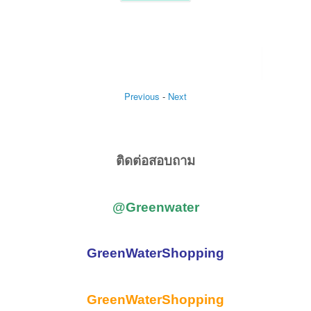
2 และ 3 ขั้
Ori
390.00
฿
pri
Cu
240.00
฿
wa
pri
39
is:
Add to
24
cart
Previous
-
Next
ติดต่อสอบถาม
@Greenwater
GreenWaterShopping
GreenWaterShopping