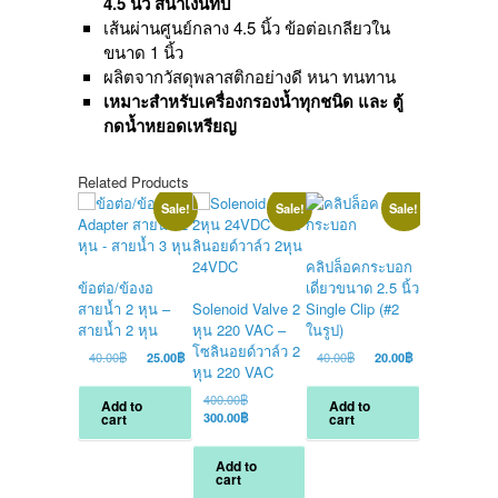
4.5 นิ้ว
สีน้ำเงินทึบ
เส้นผ่านศูนย์กลาง 4.5 นิ้ว ข้อต่อเกลียวใน
ขนาด 1 นิ้ว
ผลิตจากวัสดุพลาสติกอย่างดี หนา ทนทาน
เหมาะสำหรับเครื่องกรองน้ำทุกชนิด และ ตู้
กดน้ำหยอดเหรียญ
Related Products
Sale!
Sale!
Sale!
คลิปล็อคกระบอก
ข้อต่อ/ข้องอ
เดี่ยวขนาด 2.5 นิ้ว
สายน้ำ 2 หุน –
Solenoid Valve 2
Single Clip (#2
สายน้ำ 2 หุน
หุน 220 VAC –
ในรูป)
โซลินอยด์วาล์ว 2
Original
Current
Original
Current
40.00
฿
25.00
฿
40.00
฿
20.00
฿
หุน 220 VAC
ตัวแปลงก๊อกซ
price
price
price
price
was:
is:
was:
is:
เป็น 2.5 หุน
Original
400.00
฿
Add to
Add to
40.00฿.
25.00฿.
40.00฿.
20.00฿.
(Adapter ต่
price
Current
300.00
฿
cart
cart
was:
price
ปลายก๊อกซิงค
400.00฿.
is:
สายน้ำ 2.5 
Add to
300.00฿.
เข้าเครื่องก
cart