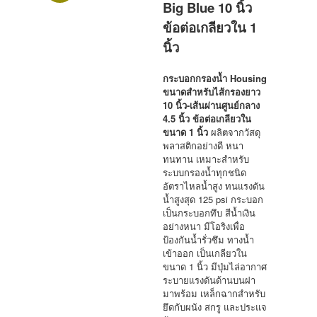
Big Blue 10 นิ้ว
ข้อต่อเกลียวใน 1
นิ้ว
กระบอกกรองน้ำ Housing
ขนาดสำหรับไส้กรองยาว
10 นิ้ว-เส้นผ่านศูนย์กลาง
4.5 นิ้ว ข้อต่อเกลียวใน
ขนาด 1 นิ้ว
ผลิตจากวัสดุ
พลาสติกอย่างดี หนา
ทนทาน เหมาะสำหรับ
ระบบกรองน้ำทุกชนิด
อัตราไหลน้ำสูง ทนแรงดัน
น้ำสูงสุด 125 psi กระบอก
เป็นกระบอกทึบ สีน้ำเงิน
อย่างหนา มีโอริงเพื่อ
ป้องกันน้ำรั่วซึม
ทางน้ำ
เข้าออก เป็นเกลียวใน
ขนาด 1 นิ้ว มีปุ่มไล่อากาศ
ระบายแรงดันด้านบนฝา
มาพร้อม เหล็กฉากสำหรับ
ยึดกับผนัง สกรู และประแจ