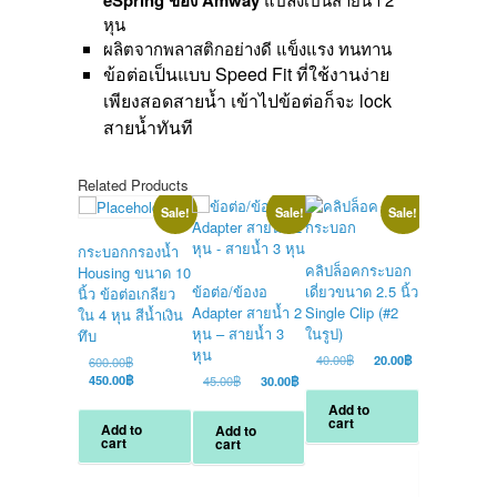
eSpring ของ Amway
เป็น
หุน
สายน้ำ
ผลิตจากพลาสติกอย่างดี แข็งแรง ทนทาน
2
ข้อต่อเป็นแบบ Speed Fit ที่ใช้งานง่าย
หุน)
เพียงสอดสายน้ำ เข้าไปข้อต่อก็จะ lock
quantity
สายน้ำทันที
Related Products
Sale!
Sale!
Sale!
กระบอกกรองน้ำ
คลิปล็อคกระบอก
Housing ขนาด 10
ข้อต่อ/ข้องอ
เดี่ยวขนาด 2.5 นิ้ว
นิ้ว ข้อต่อเกลียว
Adapter สายน้ำ 2
Single Clip (#2
Solenoid Va
ใน 4 หุน สีน้ำเงิน
หุน – สายน้ำ 3
ในรูป)
หุน 220 VA
ทึบ
หุน
โซลินอยด์วา
Original
Current
40.00
฿
20.00
฿
Original
600.00
฿
หุน 220 VA
price
price
price
Current
450.00
฿
Original
Current
45.00
฿
30.00
฿
was:
is:
was:
price
price
price
Ori
650.00
฿
Add to
40.00฿.
20.00฿.
600.00฿.
is:
was:
is:
pri
Cu
450.00
฿
cart
Add to
Add to
450.00฿.
45.00฿.
30.00฿.
wa
pri
cart
cart
65
is:
Add to
45
cart