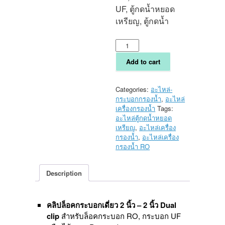
UF, ตู้กดน้ำหยอด
เหรียญ, ตู้กดน้ำ
คลิป
ล็อค
กระบอก
Add to cart
คู่
ขนาด
2นิ้ว+2นิ้ว
Categories:
อะไหล่-
-
กระบอกกรองน้ำ
,
อะไหล่
2"+2"
เครื่องกรองน้ำ
Tags:
Dual
อะไหล่ตู้กดน้ำหยอด
Clip
เหรียญ
,
อะไหล่เครื่อง
(#3
กรองน้ำ
,
อะไหล่เครื่อง
ใน
กรองน้ำ RO
รูป)
quantity
Description
คลิปล็อคกระบอกเดี่ยว 2 นิ้ว – 2 นิ้ว Dual
clip
สำหรับล็อคกระบอก RO, กระบอก UF