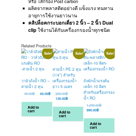
หรือ ไส้กรอง Post carbon
ผลิตจากพลาสติดอย่างดี แข็งแรง ทนทาน
อายุการใช้งานยาวนาน
คลิปล็อคกระบอกเดี่ยว 2 นิ้ว – 2 นิ้ว Dual
clip
ใช้งานได้กับเครื่องกรองน้ำทุกชนิด
Related Products
Sale!
Sale!
Sale!
สายน้ำ PE 2 หุน
(1/4″) สำหรับ
แปลงถ่านปั้
วาล์วถังน้ำ RO –
เครื่องกรองน้ำ
ถังพักน้ำแรงดัน
น้ำ SHURflo
สายน้ำ 2 หุน
ยาว 5 เมตร
เหล็ก 10 ลิตร
GPM
สำหรับเครื่องกรอง
Original
Current
Original
Ori
90.00
฿
60.00
฿
200.00
฿
400.00
฿
น้ำ RO
price
price
price
Current
pri
Cu
130.00
฿
250.00
฿
was:
is:
was:
price
wa
pri
Original
1,290.00
฿
Add to
90.00฿.
60.00฿.
200.00฿.
is:
40
is:
Current
price
990.00
฿
cart
Add to
Add to
130.00฿.
25
price
was:
cart
cart
is:
1,290.00฿.
Add to
990.00฿.
cart