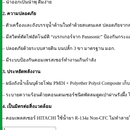
– น้ำออกเป็นน้ำพุ ดื่มง่าย
2. ความปลอดภัย
– ตัวเครื่องและถังบรรจุน้ำด้านในทำด้วยสแตนเลส ปลอดภัยจากสา
– มีสวิตท์ตัดไฟอัตโนมัติ “เบรกเกอร์จาก Panasonic” ป้องกันก
– ปลอดภัยด้วยระบบสายดิน บนปลั้ก 3 ขา มาตรฐาน มอก.
– มีระบบป้องกันคอมเพรสเซอร์ทำงานเกินกำลัง
3. ประหยัดพลังงาน
– ผนังถังน้ำเย็นบุด้วยโฟม PMDI + Polyether Polyol Composite เ
– ระบายความร้อนด้วยคอนเดนเซอร์ชนิดพัดลมดูดเป่าผ่านรังผึ้ง 
4. เป็นมิตรต่อสิ่งแวดล้อม
– คอมเพลสเซอร์ HITACHI ใช้น้ำยา R-134a Non-CFC ไม่ทำลายโ
ตู้