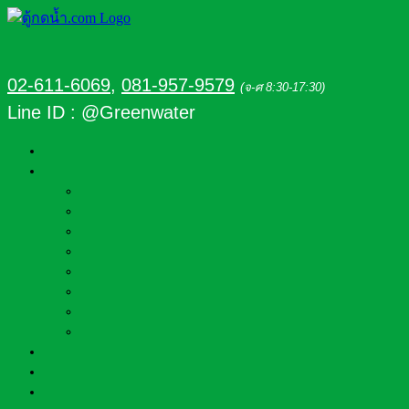
02-611-6069
,
081-957-9579
(จ-ศ 8:30-17:30)
Line ID : @Greenwater