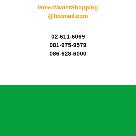
GreenWaterShopping
@hotmail.com
02-611-6069
081-975-9579
086-628-6000