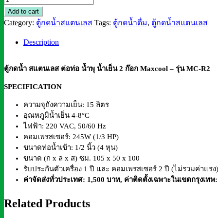
กด
Add to cart
น้ำ
Category:
ตู้กดน้ำสแตนเลส
Tags:
ตู้กดน้ำดื่ม
,
ตู้กดน้ำสแตนเลส
ส
Description
แตน
เลส
ต่อ
ตู้กดน้ำ สแตนเลส ต่อท่อ น้ำพุ น้ำเย็น 2 ก๊อก Maxcool – รุ่น MC-R2
ท่อ
SPECIFICATION
น้ำพุ
น้ำ
ความจุถังความเย็น: 15 ลิตร
เย็น
อุณหภูมิน้ำเย็น
4-8°C
ไฟฟ้า: 220 VAC, 50/60 Hz
2
คอมเพรสเซอร์: 245W (1/3 HP)
ก๊อก
ขนาดท่อน้ำเข้า: 1/2 นิ้ว (4 หุน)
Maxcool
ขนาด (ก x ล x ส) ซม. 105 x 50 x 100
-
รับประกันตัวเครื่อง 1 ปี และ คอมเพรสเซอร์ 2 ปี (ไม่รวมค่าแรง
รุ่น
ค่าจัดส่งทั่วประเทศ: 1,500 บาท
,
ค่าติดตั้งเฉพาะในเขตกรุงเทพ
MC-
R2
Related Products
quantity