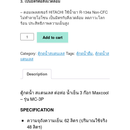
3. เป็นมิตรต่อสิ่งแวดล้อม
– คอมเพลสเซอร์ HITACHI ใช้น้ำยา R-134a Non-CFC
ไม่ทำลายโอโซน เป็นมิตรกับสิ่งเวดล้อม ลดภาวะโลก
ร้อน ประสิทธิภาพความเย็นสูง
ตู้
Add to cart
กด
น้ำ
ส
Category:
ตู้กดน้ำสแตนเลส
Tags:
ตู้กดน้ำดื่ม
,
ตู้กดน้ำส
แตน
แตนเลส
เลส
ต่อ
ท่อ
Description
น้ำ
เย็น
3
ตู้กดน้ำ สแตนเลส ต่อท่อ น้ำเย็น 3 ก๊อก Maxcool
ก๊อก
– รุ่น MC-3P
Maxcool
-
SPECIFICATION
รุ่น
MC-
ความจุถังความเย็น: 62 ลิตร (ปริมาณใช้จริง
3P
48 ลิตร)
quantity