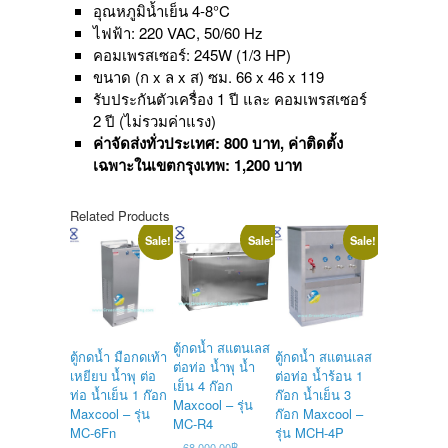
อุณหภูมิน้ำเย็น
4-8°C
ไฟฟ้า: 220 VAC, 50/60 Hz
คอมเพรสเซอร์: 245W (1/3 HP)
ขนาด (ก x ล x ส) ซม. 66 x 46 x 119
รับประกันตัวเครื่อง 1 ปี และ คอมเพรสเซอร์
2 ปี (ไม่รวมค่าแรง)
ค่าจัดส่งทั่วประเทศ: 800 บาท
,
ค่าติดตั้ง
เฉพาะในเขตกรุงเทพ: 1,200 บาท
Related Products
Sale!
Sale!
Sale!
ตู้กดน้ำ สแตนเลส
ตู้กดน้ำ มือกดเท้า
ตู้กดน้ำ สแตนเลส
ตู้กดน้ำ สแ
ต่อท่อ น้ำพุ น้ำ
เหยียบ น้ำพุ ต่อ
ต่อท่อ น้ำร้อน 1
ต่อท่อ น้ำร้
เย็น 4 ก๊อก
ท่อ น้ำเย็น 1 ก๊อก
ก๊อก น้ำเย็น 3
ก๊อก น้ำเย็น
Maxcool – รุ่น
Maxcool – รุ่น
ก๊อก Maxcool –
ก๊อก Maxcoo
MC-R4
MC-6Fn
รุ่น MCH-4P
รุ่น MCH-5P
Original
68,000.00
฿