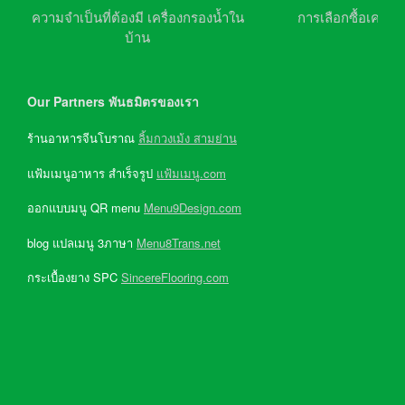
ความจำเป็นที่ต้องมี เครื่องกรองน้ำใน
การเลือกซื้อเครื่อ
บ้าน
Our Partners พันธมิตรของเรา
ร้านอาหารจีนโบราณ
ลิ้มกวงเม้ง สามย่าน
แฟ้มเมนูอาหาร สำเร็จรูป
แฟ้มเมนู.com
ออกแบบมนู QR menu
Menu9Design.com
blog แปลเมนู 3ภาษา
Menu8Trans.net
กระเบื้องยาง SPC
SincereFlooring.com
ระบบดับเพลิง โรงาน
Firepump-Firealarm.com
Copyright @ 2019 GreenWaterShopping.com All rights reserved. | Partner
with
ร้านอาหารจีนโบราณ เยาวราช
-
ร้านสามย่าน