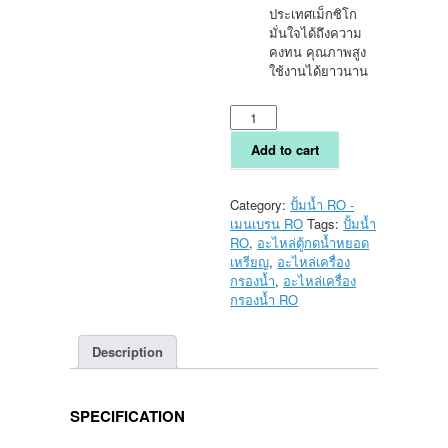
ประเทศเม็กซิโก
มั่นใจได้ถึงความ
คงทน คุณภาพสูง
ใช้งานได้ยาวนาน
ปั้ม
จ่าย
น้ำ
Add to cart
ตู้
น้ำ
หยอด
Category:
ปั้มน้ำ RO -
เหรียญ
เมนเบรน RO
Tags:
ปั้มน้ำ
เชอ
RO
,
อะไหล่ตู้กดน้ำหยอด
ร์โฟร์
เหรียญ
,
อะไหล่เครื่อง
SHURflo
กรองน้ำ
,
อะไหล่เครื่อง
3
กรองน้ำ RO
GPM
Gold
Description
Series
quantity
SPECIFICATION