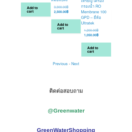
เหรียญ เครื่อง
p
C
2,000.00
฿
2,600.00฿.
is:
w
p
กรองน้ำ RO
Original
3,300.00
฿
Add to
2,000.00฿.
2
i
cart
price
Current
Membrane 100
2,500.00
฿
Add to
2
was:
price
GPD – ยี่ห้อ
cart
3,300.00฿.
is:
Ultratek
Add to
2,500.00฿.
cart
Original
1,200.00
฿
price
Current
1,050.00
฿
was:
price
1,200.00฿.
is:
Add to
1,050.00฿.
cart
Previous
-
Next
ติดต่อสอบถาม
@Greenwater
GreenWaterShopping