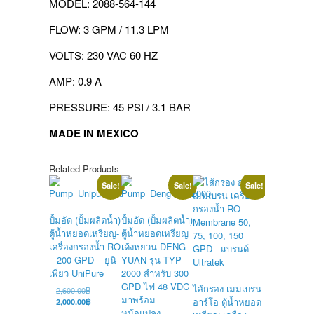
MODEL: 2088-564-144
FLOW: 3 GPM / 11.3 LPM
VOLTS: 230 VAC 60 HZ
AMP: 0.9 A
PRESSURE: 45 PSI / 3.1 BAR
MADE IN MEXICO
Related Products
Sale!
Sale!
Sale!
ปั้มอัด (ปั้มผลิตน้ำ)
ปั้มอัด (ปั้มผลิตน้ำ)
ตู้น้ำหยอดเหรียญ-
ตู้น้ำหยอดเหรียญ
เครื่องกรองน้ำ RO
เด้งหยวน DENG
ปั้มจ่ายน้ำ
– 200 GPD – ยูนิ
YUAN รุ่น TYP-
Aquatek 11
เพียว UniPure
2000 สำหรับ 300
สำหรับตู้น้
GPD ไฟ 48 VDC
ไส้กรอง เมมเบรน
เหรียญ
Original
2,600.00
฿
มาพร้อม
price
Current
อาร์โอ ตู้น้ำหยอด
2,000.00
฿
O
2,500.00
฿
was:
price
หม้อแปลง