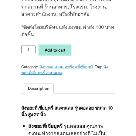
ทุกสถานที่ ร้านอาหาร, โรงแรม, โรงงาน,
อาคารสำนักงาน, หรือที่พักอาศัย
*จัดส่งโดยบริษัทขนส่งเอกชน ค่าส่ง 100 บาท
ต่อชิ้น
ถัง
Add to cart
ขยะ
ที่
เขี่ย
Category:
ถังขยะสแตนเลสพร้อมที่เขี่ยบุหรี่
Tag:
ถัง
บุหรี่
ขยะที่เขี่ยบุหรี่ สแตนเลส
ส
แตน
เลส
Description
รุ่น
คอ
ลอย
ถังขยะที่เขี่ยบุหรี่ สแตนเลส รุ่นคอลอย ขนาด 10
ขนาด
นิ้ว สูง 27 นิ้ว
10
นิ้ว
ถังขยะที่เขี่ยบุหรี่
รุ่นคอลอย คุณภาพ
สูง
คงทน ทำจากสแตนเลสอย่างดี ไม่เป็น
27