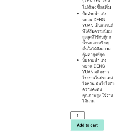
ไม่ต้องซื้อเพิ่ม
ปั้มจ่ายน้ำ เด้ง
หยวน DENG
YUAN เป็นแบรนด์
ที่ได้รับความนิยม
สูงสุดที่ใช้กับตู้กด
น้ำหยอดเหรียญ
มั่นใจได้ถึงความ
คุ้มค่าสูงที่สุด
ปั้มจ่ายน้ำ เด้ง
หยวน DENG
YUAN ผลิตจาก
โรงงานในประเทศ
ไต้หวัน มั่นใจได้ถึง
ความคงทน
คุณภาพสูง ใช้งาน
ได้นาน
ปั้
มอัด
ผลิต
Add to cart
น้ำ
ดื่ม