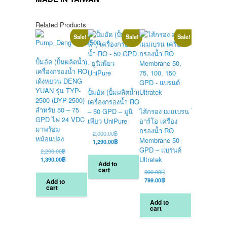
Related Products
Sale!
Sale!
Sale!
ปั้มอัด (ปั้มผลิตน้ำ)
เครื่องกรองน้ำ RO
เด้งหยวน DENG
YUAN รุ่น TYP-
ปั้มอัด (ปั้มผลิตน้ำ)
2500 (DYP-2500)
เครื่องกรองน้ำ RO
สำหรับ 50 – 75
– 50 GPD – ยูนิ
ไส้กรอง เมมเบรน
ไส้กรอง อาร
GPD ไฟ 24 VDC
เพียว UniPure
อาร์โอ เครื่อง
มเบรน ตู้น้
มาพร้อม
กรองน้ำ RO
เหรียญ เครื่
Original
2,000.00
฿
หม้อแปลง
Membrane 50
กรองน้ำ RO
price
Current
1,290.00
฿
was:
price
GPD – แบรนด์
Membrane 
Original
2,200.00
฿
2,000.00฿.
is:
price
Current
Ultratek
GPD – ยี่ห้อ
1,390.00
฿
Add to
1,290.00฿.
was:
price
Treatton
cart
Original
990.00
฿
2,200.00฿.
is:
price
Current
799.00
฿
O
Add to
2,200.00
฿
1,390.00฿.
cart
was:
price
p
C
1,800.00
฿
990.00฿.
is:
w
p
Add to
799.00฿.
2
i
cart
Add to
1
cart