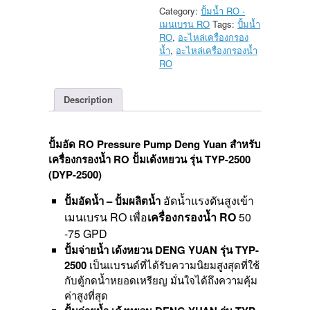
DENG
Category:
ปั้มน้ำ RO -
YUAN
เมนเบรน RO
Tags:
ปั้มน้ำ
สำหรับ
RO
,
อะไหล่เครื่องกรอง
เครื่อง
น้ำ
,
อะไหล่เครื่องกรองน้ำ
กรอง
RO
น้ำ
RO
Description
50-
75
GPD
เครื่อง
ปั้มอัด RO Pressure Pump Deng Yuan สำหรับ
กรอง
เครื่องกรองน้ำ RO ปั้มเด้งหยวน รุ่น TYP-2500
น้ำ
(DYP-2500)
RO
ปั้ม
อัดน้ำแรงดันสูงเข้า
ปั้มอัดน้ำ – ปั้มผลิตน้ำ
เด้ง
เมนเบรน RO เพื่อ
เครื่องกรองน้ำ RO
50
หยวน
-75 GPD
รุ่น
TYP-
ปั้มจ่ายน้ำ เด้งหยวน DENG YUAN รุ่น TYP-
2500
2500
เป็นแบรนด์ที่ได้รับความนิยมสูงสุดที่ใช้
(DYP-
กับตู้กดน้ำหยอดเหรียญ มั่นใจได้ถึงความคุ้ม
2500)
ค่าสูงที่สุด
24VDC