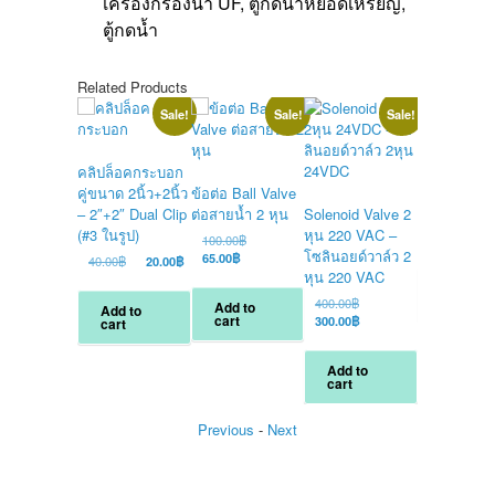
เครื่องกรองน้ำ UF, ตู้กดน้ำหยอดเหรียญ,
ตู้กดน้ำ
Related Products
Sale!
Sale!
Sale!
กระบอกกรอง
คลิปล็อคกระบอก
Big Blue Ho
คู่ขนาด 2นิ้ว+2นิ้ว
ข้อต่อ Ball Valve
20 นิ้ว ข้อต่อ
– 2″+2″ Dual Clip
ต่อสายน้ำ 2 หุน
Solenoid Valve 2
O
2,200.00
฿
(#3 ในรูป)
หุน 220 VAC –
p
C
Original
1,600.00
฿
100.00
฿
โซลินอยด์วาล์ว 2
w
p
Current
price
65.00
฿
Original
Current
40.00
฿
20.00
฿
2
i
price
was:
หุน 220 VAC
price
price
Add to
1
is:
100.00฿.
was:
is:
cart
Original
400.00
฿
Add to
Add to
65.00฿.
40.00฿.
20.00฿.
cart
price
Current
300.00
฿
cart
was:
price
400.00฿.
is:
Add to
300.00฿.
cart
Previous
-
Next