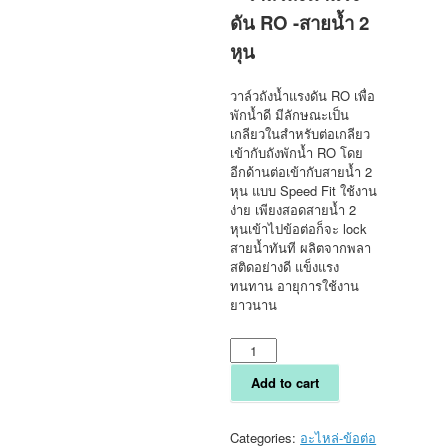
ดัน RO -สายน้ำ 2
หุน
วาล์วถังน้ำแรงดัน RO เพื่อ
พักน้ำดี มีลักษณะเป็น
เกลียวในสำหรับต่อเกลียว
เข้ากับถังพักน้ำ RO
โดย
อีกด้านต่อเข้ากับสายน้ำ 2
หุน แบบ Speed Fit ใช้งาน
ง่าย เพียงสอดสายน้ำ 2
หุนเข้าไปข้อต่อก็จะ lock
สายน้ำทันที ผลิตจากพลา
สติดอย่างดี แข็งแรง
ทนทาน อายุการใช้งาน
ยาวนาน
วาล์ว
ถัง
น้ำ
Add to cart
RO
-
สายน้ำ
Categories:
อะไหล่-ข้อต่อ