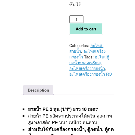
ซึมได้
สายน้ำ
PE
2
Add to cart
หุน
(1/4")
สำหรับ
Categories:
อะไหล่-
เครื่อง
สายน้ำ
,
อะไหล่เครื่อง
กรอง
กรองน้ำ
Tags:
อะไหล่ตู้
น้ำ
กดน้ำหยอดเหรียญ
,
ยาว
อะไหล่เครื่องกรองน้ำ
,
10
อะไหล่เครื่องกรองน้ำ RO
เมตร
quantity
Description
สายน้ำ PE 2 หุน (1/4″) ยาว 10 เมตร
สายน้ำ PE ผลิตจากประเทศไต้หวัน คุณภาพ
สูง พลาสติก PE หนา เหนียว ทนทาน
สำหรับใช้กับเครื่องกรองน้ำ, ตู้กดน้ำ, ตู้กด