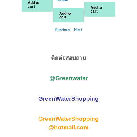
Add to
80.00฿.
50.00฿.
450.00฿.
is:
was:
price
cart
Add to
260.00฿.
300.00฿.
is:
cart
Add to
160.00฿.
cart
Previous
-
Next
ติดต่อสอบถาม
@Greenwater
GreenWaterShopping
GreenWaterShopping
@hotmail.com