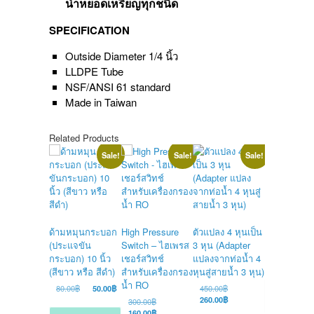
น้ำหยอดเหรียญทุกชนิด
SPECIFICATION
Outside Diameter 1/4 นิ้ว
LLDPE Tube
NSF/ANSI 61 standard
Made in Taiwan
Related Products
Sale!
Sale!
Sale!
ก๊อกน้ำแบบ
สำหรับ เครื่
ด้ามหมุนกระบอก
High Pressure
ตัวแปลง 4 หุนเป็น
กรองน้ำ
(ประแจขัน
Switch – ไฮเพรส
3 หุน (Adapter
Ori
350.00
฿
กระบอก) 10 นิ้ว
เชอร์สวิทช์
แปลงจากท่อน้ำ 4
pri
Cu
220.00
฿
wa
pri
(สีขาว หรือ สีดำ)
สำหรับเครื่องกรอง
หุนสู่สายน้ำ 3 หุน)
35
is:
น้ำ RO
Original
Current
Original
80.00
฿
50.00
฿
450.00
฿
Add to
22
cart
price
price
price
Current
260.00
฿
Original
300.00
฿
was:
is:
was:
price
price
Current
160.00
฿