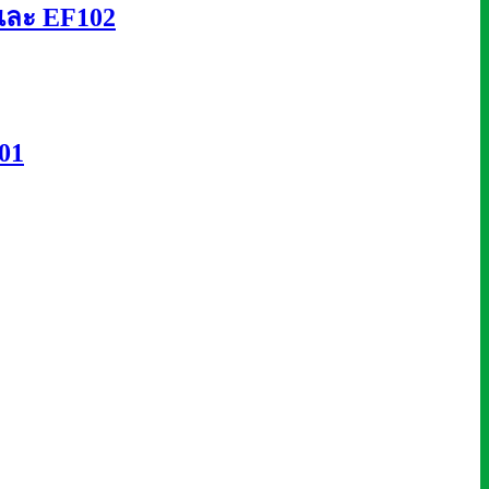
 และ EF102
01