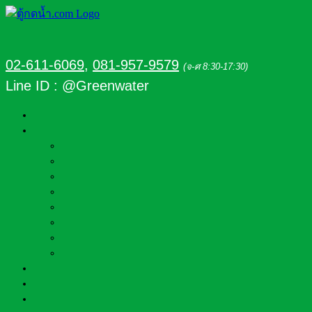
02-611-6069
,
081-957-9579
(จ-ศ 8:30-17:30)
Line ID : @Greenwater