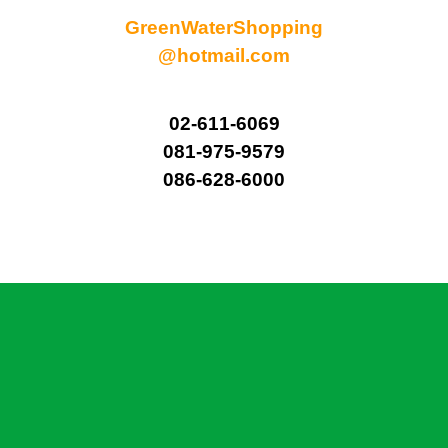
GreenWaterShopping
@hotmail.com
02-611-6069
081-975-9579
086-628-6000