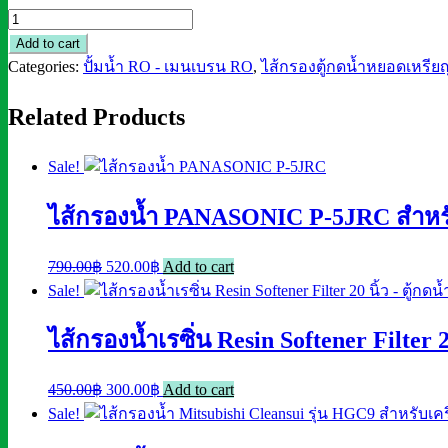
ไส้
กรอง
Add to cart
อาร์
Categories:
ปั้มน้ำ RO - เมนเบรน RO
,
ไส้กรองตู้กดน้ำหยอดเหรีย
โอ
Related Products
เม
มเบ
รน
Sale!
ตู้
น้ำ
ไส้กรองน้ำ PANASONIC P-5JRC สำหร
หยอด
เหรียญ
Original
Current
790.00
฿
520.00
฿
Add to cart
เครื่อง
price
price
Sale!
กรอง
was:
is:
น้ำ
ไส้กรองน้ำเรซิ่น Resin Softener Filter 
790.00฿.
520.00฿.
RO
Membrane
Original
Current
450.00
฿
300.00
฿
Add to cart
400
price
price
Sale!
GPD
was:
is: