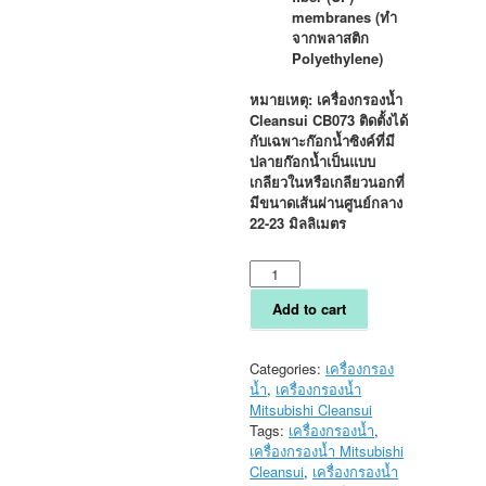
membranes (
ทำ
จากพลาสติก
Polyethylene)
หมายเหตุ:
เครื่องกรองน้ำ
Cleansui CB073
ติดตั้งได้
กับเฉพาะก๊อกน้ำซิงค์ที่มี
ปลายก๊อกน้ำเป็นแบบ
เกลียวในหรือเกลียวนอกที่
มีขนาดเส้นผ่านศูนย์กลาง
22-23
มิลลิเมตร
เครื่อง
กรอง
น้ำ
Add to cart
แบบ
ต่อ
ก๊อก
Categories:
เครื่องกรอง
ซิงค์
น้ำ
,
เครื่องกรองน้ำ
Mitsubishi
Mitsubishi Cleansui
Cleansui
Tags:
เครื่องกรองน้ำ
,
รุ่น
เครื่องกรองน้ำ Mitsubishi
CB073
Cleansui
,
เครื่องกรองน้ำ