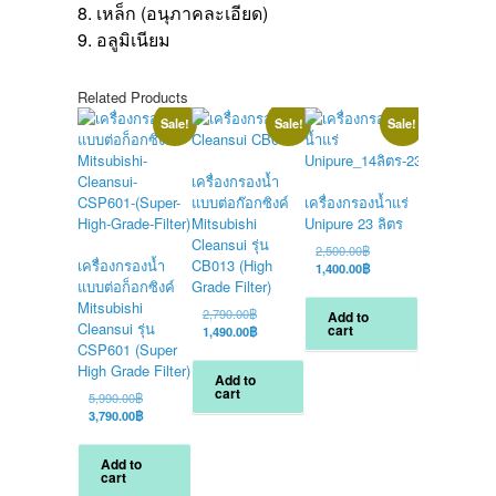
8. เหล็ก (อนุภาคละเอียด)
9. อลูมิเนียม
Related Products
Sale!
Sale!
Sale!
เครื่องกรองน้ำ
แบบต่อก๊อกซิงค์
เครื่องกรองน้ำแร่
เครื่องกรองน
Mitsubishi
Unipure 23 ลิตร
ขั้นตอน UF ย
Cleansui รุ่น
เพียว – Unip
Original
2,500.00
฿
เครื่องกรองน้ำ
CB013 (High
price
Current
1,400.00
฿
O
4,400.00
฿
was:
price
แบบต่อก็อกซิงค์
Grade Filter)
p
C
2,490.00
฿
2,500.00฿.
is:
w
p
Mitsubishi
Original
2,790.00
฿
Add to
1,400.00฿.
4
i
Cleansui รุ่น
cart
price
Current
1,490.00
฿
Add to
2
was:
price
CSP601 (Super
cart
2,790.00฿.
is:
High Grade Filter)
Add to
1,490.00฿.
cart
Original
5,990.00
฿
price
Current
3,790.00
฿
was:
price
5,990.00฿.
is:
Add to
3,790.00฿.
cart