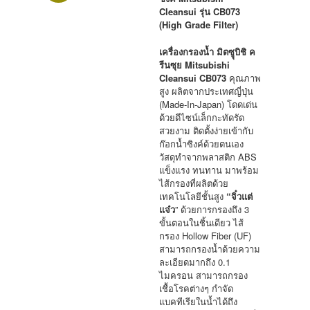
Cleansui
รุ่น
CB073
(High Grade Filter)
เครื่องกรองน้ำ มิตซูุบิชิ ค
รีนซุย
Mitsubishi
Cleansui CB073
คุณภาพ
สูง ผลิตจากประเทศญี่ปุ่น
(Made-In-Japan) โดดเด่น
ด้วยดีไซน์เล็กกะทัดรัด
สวยงาม ติดตั้งง่ายเข้ากับ
ก๊อกน้ำซิงค์ด้วยตนเอง
วัสดุทำจากพลาสติก ABS
แข็งแรง ทนทาน มาพร้อม
ไส้กรองที่ผลิตด้วย
เทคโนโลยีชั้นสูง
“
จิ๋วแต่
แจ๋ว
” ด้วยการกรองถึง 3
ขั้นตอนในชิ้นเดียว ไส้
กรอง Hollow Fiber (UF)
สามารถกรองน้ำด้วยความ
ละเอียดมากถึง 0.1
ไมครอน สามารถกรอง
เชื้อโรคต่างๆ กำจัด
แบคทีเรียในน้ำได้ถึง