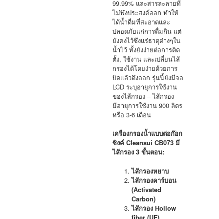
99.99% และสารละลายที่
ไม่พึงประสงค์ออก ทำให้
ได้น้ำดื่มที่สะอาดและ
ปลอดภัยแก่การดื่มกิน แต่
ยังคงไว้ซึ่งแร่ธาตุต่างๆใน
น้ำไว้ ทั้งยังง่ายต่อการติด
ตั้ง, ใช้งาน และเปลี่ยนไส้
กรองได้โดยง่ายด้วยการ
บิดแล้วดึงออก รุ่นนี้ยังมีจอ
LCD ระบุอายุการใช้งาน
ของไส้กรอง – ไส้กรอง
มีอายุการใช้งาน 900 ลิตร
หรือ 3-6 เดือน
เครื่องกรองน้ำแบบต่อก๊อก
ซิงค์
Cleansui CB073
มี
ไส้กรอง
3
ขั้นตอน:
ไส้กรองหยาบ
ไส้กรองคาร์บอน
(
Activated
Carbon)
ไส้กรอง
Hollow
fiber (UF)