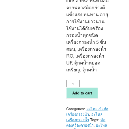
lock สายน้ำทันที ผลิต
จากพลาสติดอย่างดี
แข็งแรง ทนทาน อายุ
การใช้งานยาวนาน
ใช้งานได้กับเครื่อง
กรองน้ำทุกชนิด
เครื่องกรองน้ำ 5 ขั้น
ตอน, เครื่องกรองน้ำ
RO, เครื่องกรองน้ำ
UF, ตู้กดน้ำหยอด
เหรียญ, ตู้กดน้ำ
ข้อ
ต่อ/
ข้อ
Add to cart
งอ
เกลียว
2
Categories:
อะไหล่-ข้อต่อ
หุน-
เครื่องกรองน้ำ
,
อะไหล่
สายน้ำ
เครื่องกรองน้ำ
Tags:
ข้อ
2
ต่อเครื่องกรองน้ำ
,
อะไหล่