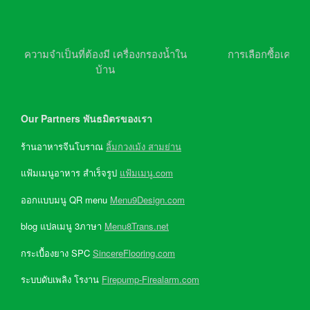
ความจำเป็นที่ต้องมี เครื่องกรองน้ำใน
การเลือกซื้อเครื่อ
บ้าน
Our Partners พันธมิตรของเรา
ร้านอาหารจีนโบราณ
ลิ้มกวงเม้ง สามย่าน
แฟ้มเมนูอาหาร สำเร็จรูป
แฟ้มเมนู.com
ออกแบบมนู QR menu
Menu9Design.com
blog แปลเมนู 3ภาษา
Menu8Trans.net
กระเบื้องยาง SPC
SincereFlooring.com
ระบบดับเพลิง โรงาน
Firepump-Firealarm.com