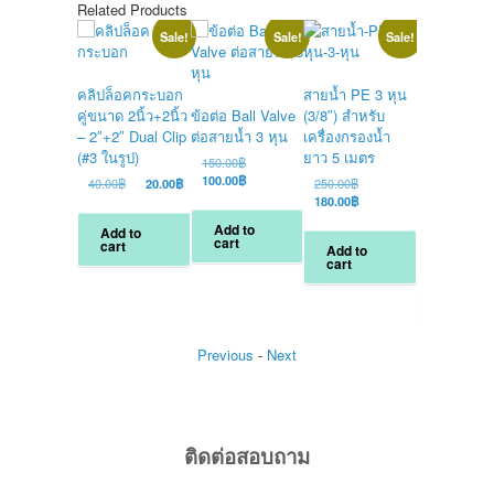
Related Products
Sale!
Sale!
Sale!
คลิปล็อคกระบอก
สายน้ำ PE 3 หุน
คู่ขนาด 2นิ้ว+2นิ้ว
ข้อต่อ Ball Valve
(3/8″) สำหรับ
– 2″+2″ Dual Clip
ต่อสายน้ำ 3 หุน
เครื่องกรองน้ำ
ข้อต่อ/ข้องอ
(#3 ในรูป)
ยาว 5 เมตร
เกลียวกระบ
Original
150.00
฿
RO/UF เกลี
price
Current
100.00
฿
Original
Current
Original
40.00
฿
20.00
฿
250.00
฿
was:
price
หุน – สายน้
price
price
price
Current
180.00
฿
150.00฿.
is:
was:
is:
was:
price
หุน
Add to
Add to
100.00฿.
40.00฿.
20.00฿.
250.00฿.
is:
cart
cart
Orig
40.00
฿
2
Add to
180.00฿.
cart
pri
was
Add to
40.
cart
Previous
-
Next
ติดต่อสอบถาม