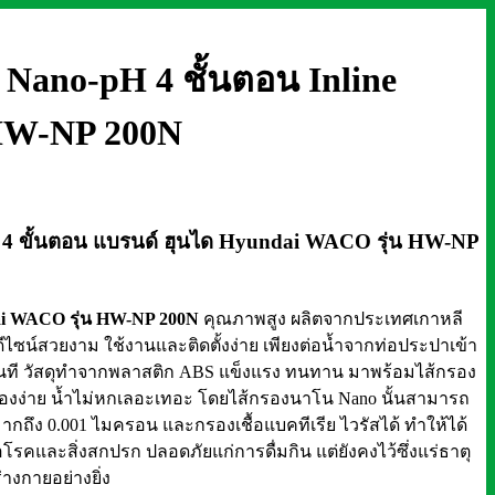
ำ Nano-pH 4 ชั้นตอน Inline
 HW-NP 200N
ent
H 4 ขั้นตอน แบรนด์ ฮุนได Hyundai WACO รุ่น HW-NP
0.00฿.
ai WACO รุ่น HW-NP 200N
คุณภาพสูง ผลิตจากประเทศเกาหลี
ดีไซน์สวยงาม ใช้งานและติดตั้งง่าย เพียงต่อน้ำจากท่อประปาเข้า
านทันที วัสดุทำจากพลาสติก ABS แข็งแรง ทนทาน มาพร้อมไส้กรอง
กรองง่าย น้ำไม่หกเลอะเทอะ
โดยไส้กรองนาโน Nano นั้นสามารถ
มากถึง 0.001 ไมครอน และกรองเชื้อแบคทีเรีย ไวรัสได้ ทำให้ได้
้อโรคและสิ่งสกปรก ปลอดภัยแก่การดื่มกิน แต่ยังคงไว้ซึ่งแร่ธาตุ
างกายอย่างยิ่ง