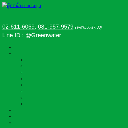
02-611-6069
,
081-957-9579
(จ-ศ 8:30-17:30)
Line ID : @Greenwater