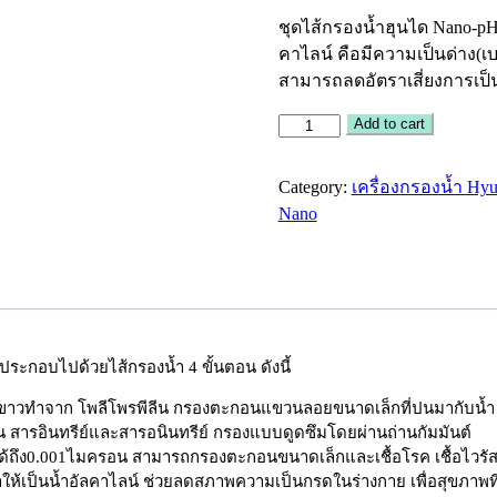
ชุดไส้กรองน้ำฮุนได Nano-p
คาไลน์ คือมีความเป็นด่าง(
สามารถลดอัตราเสี่ยงการเป็
เครื่อง
Add to cart
กรอง
น้ำ
Category:
เครื่องกรองน้ำ Hyu
Nano-
Nano
pH
4
ชั้น
ตอน
Inline
Hyundai
ประกอบไปด้วยไส้กรองน้ำ 4 ขั้นตอน ดังนี้
รุ่น
ีขาวทำจาก โพลีโพรพีลีน กรองตะกอนแขวนลอยขนาดเล็กที่ปนมากับน้ำ
HW-
น สารอินทรีย์และสารอนินทรีย์ กรองแบบดูดซึมโดยผ่านถ่านกัมมันต์
NP
ถึง0.001ไมครอน สามารถกรองตะกอนขนาดเล็กและเชื้อโรค เชื้อไวรัส เชื
200N
ให้เป็นน้ำอัลคาไลน์ ช่วยลดสภาพความเป็นกรดในร่างกาย เพื่อสุขภาพที่
quantity