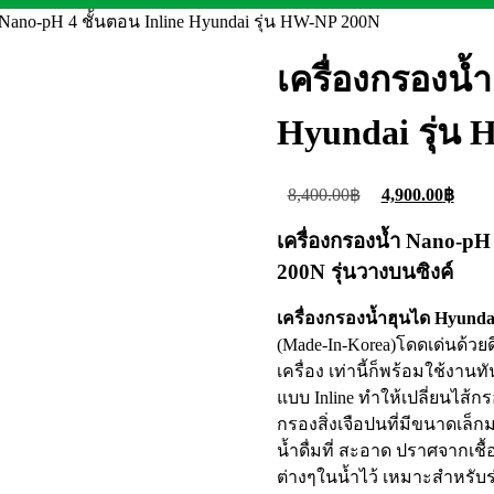
 Nano-pH 4 ชั้นตอน Inline Hyundai รุ่น HW-NP 200N
เครื่องกรองน้
Hyundai รุ่น
Original
Curr
8,400.00
฿
4,900.00
฿
price
price
เครื่องกรองน้ำ Nano-p
was:
is:
200N รุ่นวางบนซิงค์
8,400.00฿.
4,90
เครื่องกรองน้ำฮุนได Hyund
(Made-In-Korea)โดดเด่นด้วย
เครื่อง เท่านี้ก็พร้อมใช้ง
แบบ Inline ทำให้เปลี่ยนไส้
กรองสิ่งเจือปนที่มีขนาดเล็ก
น้ำดื่มที่ สะอาด ปราศจากเชื
ต่างๆในน้ำไว้ เหมาะสำหรับร่