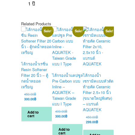
1 ปี
Related Products
Sale!
Sale!
Sale!
ไส้กรองน้ำเรซิ่น
Resin Softener
Filter 20 นิ้ว – ตู้
ไส้กรองน้ำแคปซูล
ไส้กรองน้ำ
ชุดไส้กรองน
กดน้ำหยอด
Pre Carbon แบบ
เซรามิคแบบหัวตัด
ขั้นตอน Na
เหรียญ
Inline –
ท้ายตัด Ceramic
ขนาด 2.5×13
AQUATEK –
Filter 2.5×10 นิ้ว
สำหรับเครื่
Original
450.00
฿
Taiwan Grade
(ขนาดใหญ่พิเศษ)
น้ำ Hyundai 
price
Current
300.00
฿
was:
price
แบบ I Type
– แบรนด์
HW-UP, HW
450.00฿.
is:
AQUATEK
200N
Original
400.00
฿
Add to
300.00฿.
cart
price
Current
300.00
฿
Original
O
450.00
฿
4,400.00
฿
was:
price
price
Current
p
C
299.00
฿
2,800.00
฿
400.00฿.
is:
was:
price
w
p
Add to
300.00฿.
450.00฿.
is:
4
i
cart