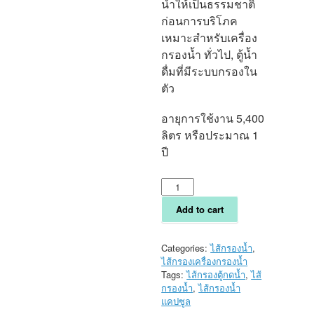
น้ำให้เป็นธรรมชาติ
ก่อนการบริโภค
เหมาะสำหรับเครื่อง
กรองน้ำ ทั่วไป, ตู้น้ำ
ดื่มที่มีระบบกรองใน
ตัว
อายุการใช้งาน 5,400
ลิตร หรือประมาณ 1
ปี
ไส้
กรอง
น้ำ
Add to cart
Post-
Carbon
Hyundai
Categories:
ไส้กรองน้ำ
,
แบบ
ไส้กรองเครื่องกรองน้ำ
Inline
Tags:
ไส้กรองตู้กดน้ำ
,
ไส้
ขนาด
กรองน้ำ
,
ไส้กรองน้ำ
2.5x13
แคปซูล
นิ้ว