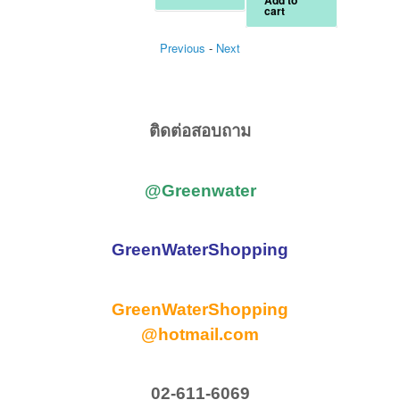
Add to
Add to
299.00฿.
2
cart
cart
Previous
-
Next
ติดต่อสอบถาม
@Greenwater
GreenWaterShopping
GreenWaterShopping
@hotmail.com
02-611-6069