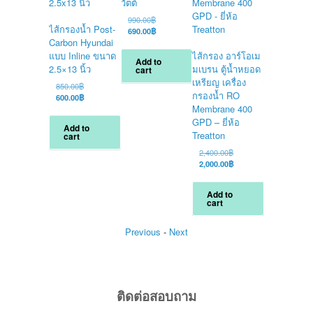
วัตต์
set 12 วัตต์
Original
O
990.00
฿
2,600.00
฿
ไส้กรองน้ำ Post-
price
Current
p
C
690.00
฿
1,800.00
฿
was:
price
w
p
Carbon Hyundai
990.00฿.
is:
2
i
แบบ Inline ขนาด
ไส้กรอง อาร์โอเม
Add to
Add to
690.00฿.
1
2.5×13 นิ้ว
มเบรน ตู้น้ำหยอด
cart
cart
เหรียญ เครื่อง
Original
850.00
฿
กรองน้ำ RO
price
Current
600.00
฿
was:
price
Membrane 400
850.00฿.
is:
GPD – ยี่ห้อ
Add to
600.00฿.
Treatton
cart
Original
2,400.00
฿
price
Current
2,000.00
฿
was:
price
2,400.00฿.
is:
Add to
2,000.00฿.
cart
Previous
-
Next
ติดต่อสอบถาม