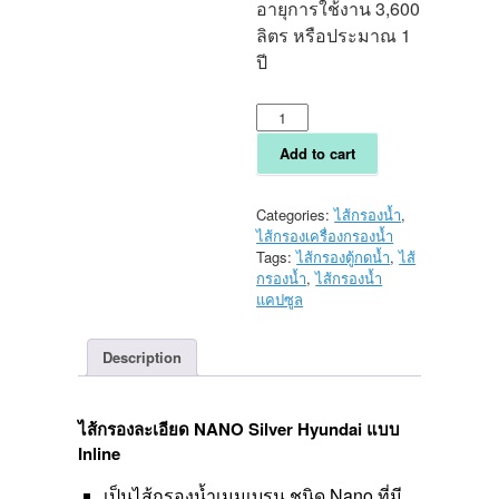
อายุการใช้งาน 3,600
ลิตร หรือประมาณ 1
ปี
ไส้
กรอง
ละเอียด
Add to cart
NANO
Silver
Hyundai
Categories:
ไส้กรองน้ำ
,
แบบ
ไส้กรองเครื่องกรองน้ำ
Inline
Tags:
ไส้กรองตู้กดน้ำ
,
ไส้
ขนาด
กรองน้ำ
,
ไส้กรองน้ำ
2.5x13
แคปซูล
นิ้ว
quantity
Description
ไส้กรองละเอียด NANO Silver Hyundai แบบ
Inline
เป็นไส้กรองน้ำเมมเบรน ชนิด Nano ที่มี