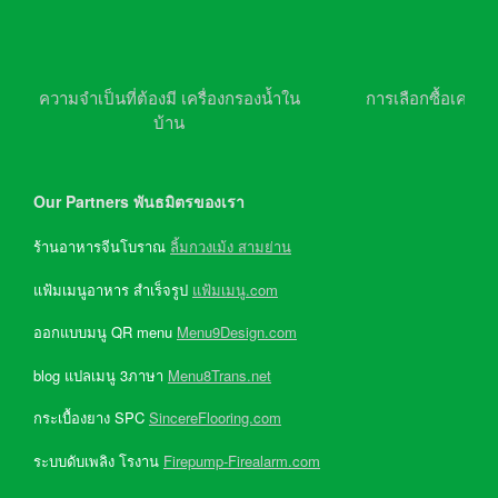
ความจำเป็นที่ต้องมี เครื่องกรองน้ำใน
การเลือกซื้อเครื่อ
บ้าน
Our Partners พันธมิตรของเรา
ร้านอาหารจีนโบราณ
ลิ้มกวงเม้ง สามย่าน
แฟ้มเมนูอาหาร สำเร็จรูป
แฟ้มเมนู.com
ออกแบบมนู QR menu
Menu9Design.com
blog แปลเมนู 3ภาษา
Menu8Trans.net
กระเบื้องยาง SPC
SincereFlooring.com
ระบบดับเพลิง โรงาน
Firepump-Firealarm.com