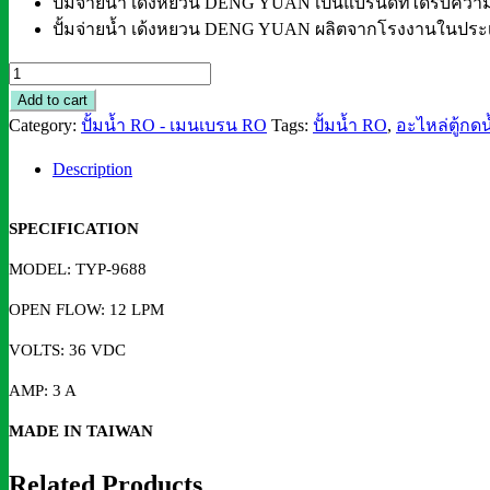
ปั้มจ่ายน้ำ เด้งหยวน DENG YUAN เป็นแบรนด์ที่ได้รับความนิ
ปั้มจ่ายน้ำ เด้งหยวน DENG YUAN ผลิตจากโรงงานในประเ
ปั้ม
จ่าย
Add to cart
น้ำ
Category:
ปั้มน้ำ RO - เมนเบรน RO
Tags:
ปั้มน้ำ RO
,
อะไหล่ตู้กด
ตู้
Description
น้ำ
หยอด
เหรียญ
SPECIFICATION
เด้ง
MODEL: TYP-9688
หยวน
Deng
OPEN FLOW: 12 LPM
Yuan
VOLTS: 36 VDC
รุ่น
TYP-
AMP: 3 A
9688
MADE IN TAIWAN
36
VDC
Related Products