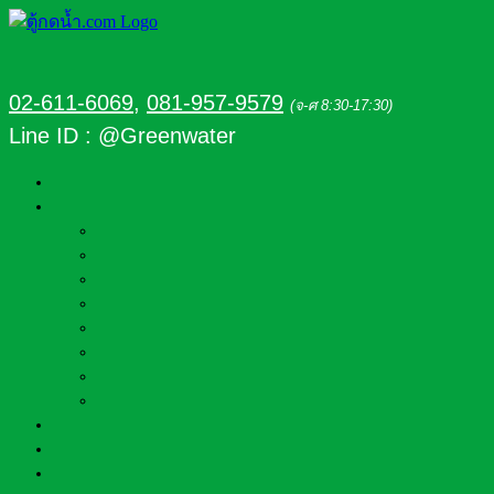
02-611-6069
,
081-957-9579
(จ-ศ 8:30-17:30)
Line ID : @Greenwater