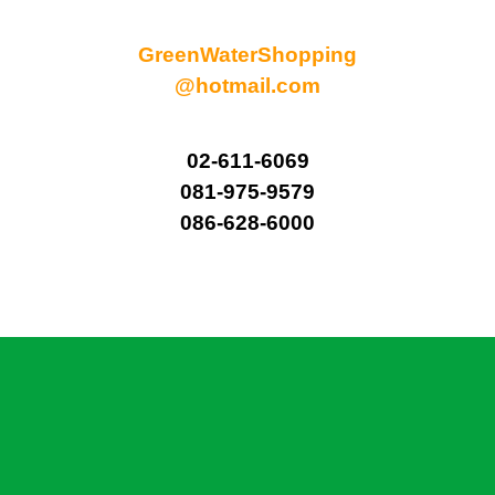
GreenWaterShopping
@hotmail.com
02-611-6069
081-975-9579
086-628-6000