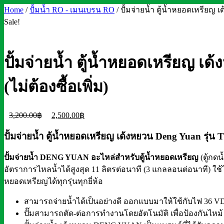
Home
/
ปั้มน้ำ RO - เมนเบรน RO
/ ปั้มจ่ายน้ำ ตู้น้ำหยอดเหรียญ
Sale!
ปั้มจ่ายน้ำ ตู้น้ำหยอดเหรียญ 
(ไม่ต้องซื้อเพิ่ม)
Original
Current
3,200.00
฿
2,500.00
฿
price
price
ปั้มจ่ายน้ำ ตู้น้ำหยอดเหรียญ เด้งหยวน Deng Yuan ร
was:
is:
3,200.00฿.
2,500.00฿.
ปั้มจ่ายน้ำ DENG YUAN อะไหล่สำหรับตู้น้ำหยอดเหรียญ
(ตู้กดน
อัตราการไหลน้ำได้สูงสุด 11 ลิตรต่อนาที (3 แกลลอนต่อนาที) ใช้
หยอดเหรียญได้ทุกรุ่นทุกยี่ห้อ
สามารถจ่ายน้ำได้เป็นอย่างดี ออกแบบมาให้ใช้กับไฟ 36 V
ปั๊มสามารถตัด-ต่อการทำงานโดยอัตโนมัติ เพื่อป้องกันไหม้