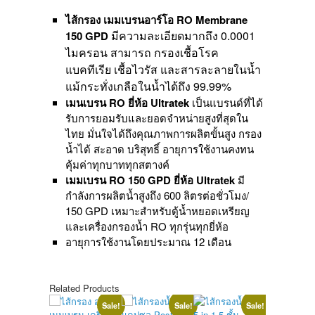
150
GPD
ไส้กรอง เมมเบรนอาร์โอ RO Membrane
-
มีความละเอียดมากถึง 0.0001
150 GPD
ยี่ห้อ
ไมครอน สามารถ กรองเชื้อโรค
Ultratek
แบคทีเรีย เชื้อไวรัส และสารละลายในน้ำ
quantity
แม้กระทั่งเกลือในน้ำได้ถึง 99.99%
เมนเบรน RO ยี่ห้อ Ultratek
เป็นแบรนด์ที่ได้
รับการยอมรับและยอดจำหน่ายสูงที่สุดใน
ไทย มั่นใจได้ถึงคุณภาพการผลิตขั้นสูง กรอง
น้ำได้ สะอาด บริสุทธิ์ อายุการใช้งานคงทน
คุ้มค่าทุกบาททุกสตางค์
เมมเบรน RO 150 GPD ยี่ห้อ Ultratek
มี
กำลังการผลิตน้ำสูงถึง 600 ลิตรต่อชั่วโมง/
150 GPD เหมาะสำหรับตู้น้ำหยอดเหรียญ
และเครื่องกรองน้ำ RO ทุกรุ่นทุกยี่ห้อ
อายุการใช้งานโดยประมาณ 12 เดือน
Related Products
Sale!
Sale!
Sale!