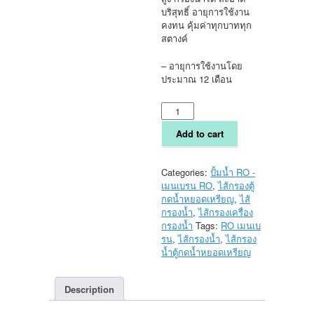
บริสุทธิ์ อายุการใช้งาน
คงทน คุ้มค่าทุกบาททุก
สตางค์
– อายุการใช้งานโดย
ประมาณ 12 เดือน
ไส้
กรอง
เม
Add to cart
มเบ
รน
อาร์
Categories:
ปั้มน้ำ RO -
โอ
เมนเบรน RO
,
ไส้กรองตู้
ตู้
กดน้ำหยอดเหรียญ
,
ไส้
น้ำ
กรองน้ำ
,
ไส้กรองเครื่อง
หยอด
กรองน้ำ
Tags:
RO เมนเบ
เหรียญ
รน
,
ไส้กรองน้ำ
,
ไส้กรอง
เครื่อง
น้ำตู้กดน้ำหยอดเหรียญ
กรอง
น้ำ
Description
RO
Membrane