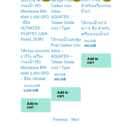
ไส้กรองน้ำแร่ 5-
in-1 5 ชั้น สำหรับ
เครื่องกรองน้ำแร่
ไส้กรองน้ำแคปซูล
ชุดไส้กรองน
Original
800.00
฿
Post Carbon แบบ
ชิ้น (4 ขั้นต
price
Current
499.00
฿
was:
price
ไส้กรอง เมมเบรน
Inline –
ขนาดยาว 12 
800.00฿.
is:
อาร์โอ เครื่อง
AQUATEK –
สำหรับตู้กดน
Add to
499.00฿.
กรองน้ำ RO
Taiwan Grade
JMC Magic
cart
Membrane BW-
แบบ I Type
(TONG YA
4040 2,400 GPD
Magic)
Original
450.00
฿
– ยี่ห้อ Ultratek
price
Current
300.00
฿
O
4,500.00
฿
was:
price
p
C
3,800.00
฿
Original
12,000.00
฿
450.00฿.
is:
w
p
Current
price
6,200.00
฿
Add to
300.00฿.
4
i
price
was:
cart
Add to
3
is:
12,000.00฿.
cart
Add to
6,200.00฿.
cart
Previous
-
Next