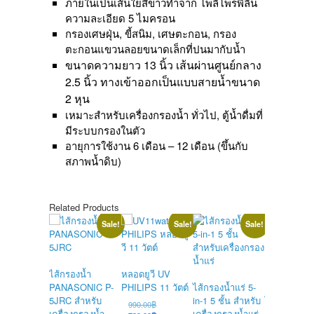
ภายในเป็นเส้นใยสีขาวทำจาก โพลีโพรพีลีน
ความละเอียด 5 ไมครอน
กรองเศษฝุ่น, ขี้สนิม, เศษตะกอน, กรอง
ตะกอนแขวนลอยขนาดเล็กที่ปนมากับน้ำ
ขนาดความยาว 13 นิ้ว เส้นผ่านศูนย์กลาง
2.5 นิ้ว ทางเข้าออกเป็นแบบสายน้ำขนาด
2 หุน
เหมาะสำหรับเครื่องกรองน้ำ ทั่วไป, ตู้น้ำดื่มที่
มีระบบกรองในตัว
อายุการใช้งาน 6 เดือน – 12 เดือน (ขึ้นกับ
สภาพน้ำดิบ)
Related Products
Sale!
Sale!
Sale!
ไส้กรองน้ำ
หลอดยูวี UV
PANASONIC P-
PHILIPS 11 วัตต์
ไส้กรองน้ำแร่ 5-
5JRC สำหรับ
in-1 5 ชั้น สำหรับ
ไส้กรองน้ำ 
Original
990.00
฿
เครื่องกรองน้ำ
เครื่องกรองน้ำแร่
Carbon Hyu