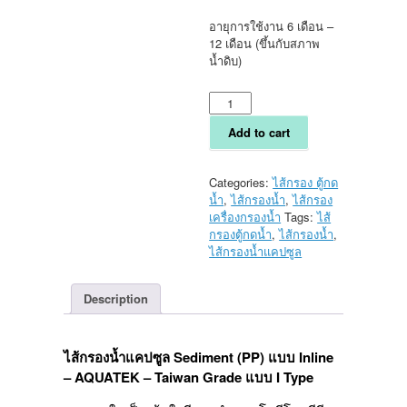
อายุการใช้งาน 6 เดือน –
12 เดือน (ขึ้นกับสภาพ
น้ำดิบ)
ไส้
กรอง
น้ำ
Add to cart
แคปซูล
Sediment
(PP)
Categories:
ไส้กรอง ตู้กด
แบบ
น้ำ
,
ไส้กรองน้ำ
,
ไส้กรอง
Inline
เครื่องกรองน้ำ
Tags:
ไส้
-
กรองตู้กดน้ำ
,
ไส้กรองน้ำ
,
AQUATEK
ไส้กรองน้ำแคปซูล
-
Taiwan
Description
Grade
แบบ
I
Type
ไส้กรองน้ำแคปซูล Sediment (PP) แบบ Inline
quantity
– AQUATEK – Taiwan Grade แบบ I Type