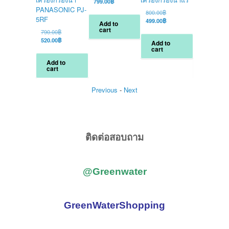
price
Current
799.00
฿
was:
price
PANASONIC PJ-
แบบ Inline
Original
800.00
฿
990.00฿.
is:
5RF
2.5×13 นิ้ว
price
Current
499.00
฿
Add to
799.00฿.
was:
price
cart
Original
Ori
790.00
฿
800.00
฿
800.00฿.
is:
price
Current
pri
Cu
520.00
฿
550.00
฿
Add to
499.00฿.
was:
price
wa
pri
cart
790.00฿.
is:
80
is:
Add to
Add to
520.00฿.
55
cart
cart
Previous
-
Next
ติดต่อสอบถาม
@Greenwater
GreenWaterShopping