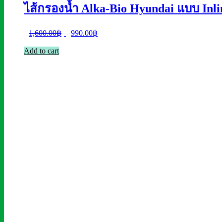
ไส้กรองน้ำ Alka-Bio Hyundai แบบ Inli
Original
Current
1,600.00
฿
990.00
฿
price
price
Add to cart
was:
is:
1,600.00฿.
990.00฿.