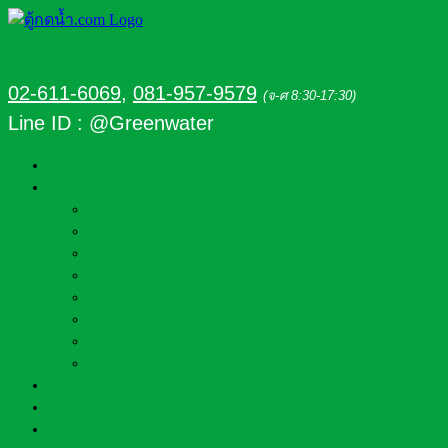
02-611-6069
,
081-957-9579
(จ-ศ 8:30-17:30)
Line ID : @Greenwater