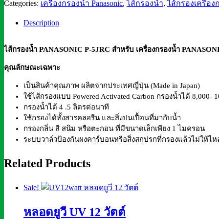
น้ำ
Categories:
เครื่องกรองน้ำ Panasonic
,
ไส้กรองน้ำ
,
ไส้กรองเครื่อง
PANASONIC
Description
P-
5JRC
สำหรับ
ไส้กรองน้ำ PANASONIC P-5JRC สำหรับ เครื่องกรองน้ำ PANASON
เครื่อง
คุณลักษณะเฉพาะ
กรอง
น้ำ
เป็นสินค้าคุณภาพ ผลิตจากประเทศญี่ปุ่น (Made in Japan)
PANASONIC
ใช้ไส้กรองแบบ Powered Activated Carbon กรองน้ำได้ 8,000- 1
กรองน้ำได้ 4 .5 ลิตรต่อนาที
PJ-
ใช้กรองได้ทั้งสารคลอรีน และสิ่งปนเปื้อนที่มากับน้ำ
5RF
กรองกลิ่น สี สนิม หรือตะกอน ที่มีขนาดเล็กเพียง 1 ไมครอน
quantity
ระบบวาล์วป้องกันผงคาร์บอนหรือสิ่งสกปรกที่กรองแล้วไม่ให้ไห
Related Products
Sale!
หลอดยูวี UV 12 วัตต์