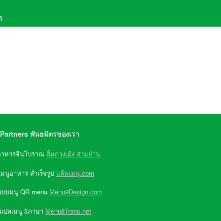
า
611-6069
,
081-957-9579
(จ-ศ 8:30-17:30)
e ID : @Greenwater
Partners พันธมิตรของเรา
อาหารจีนโบราณ
ลิ้มกวงเม้ง สามย่าน
เมนูอาหาร สำเร็จรูป
แฟ้มเมนู.com
แบบมนู QR menu
Menu9Design.com
 แปลเมนู 3ภาษา
Menu8Trans.net