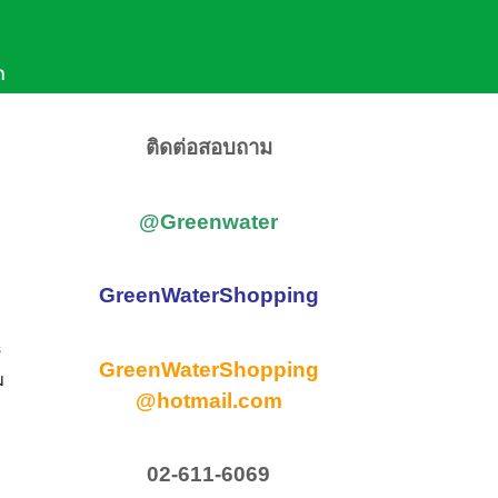
611-6069
,
081-957-9579
า
(จ-ศ 8:30-17:30)
e ID : @Greenwater
ติดต่อสอบถาม
@Greenwater
GreenWaterShopping
้
GreenWaterShopping
ม
@hotmail.com
02-611-6069