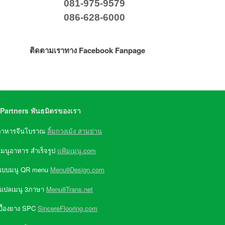
081-975-9579
086-628-6000
ติดตามเราทาง Facebook Fanpage
Partners พันธมิตรของเรา
อาหารจีนโบราณ
ลิ้มกวงเม้ง สามย่าน
เมนูอาหาร สำเร็จรูป
แฟ้มเมนู.com
แบบมนู QR menu
Menu9Design.com
 แปลเมนู 3ภาษา
Menu8Trans.net
บื้องยาง SPC
SincereFlooring.com
รื่องกรองน้ำ
ชนิดของเครื่องกรองน้ำ
ประโ