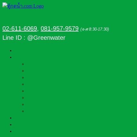
02-611-6069
,
081-957-9579
(จ-ศ 8:30-17:30)
Line ID : @Greenwater