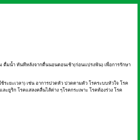
นิยม ดื่มน้ำ ทันทีหลังจากตื่นนอนตอนเช้า(ก่อนแปรงฟัน) เพื่อการรักษา
ใช้ระยะเวลา) เช่น อาการปวดหัว ปวดตามตัว โรคระบบหัวใจ โรค
และยูริก โรคแสลงคลื่นไส้ต่าง ๆโรคกระเพาะ โรคท้องร่วง โรค