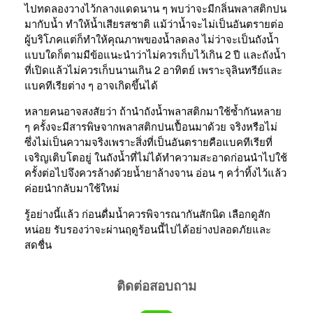
ไปทดลองวางไว้กลางแดดนาน ๆ พบว่าจะมีกลิ่นพลาสติกปน
มากับน้ำ ทำให้น้ำเสียรสชาติ แม้ว่าน้ำจะไม่เป็นอันตรายต่อ
ผู้บริโภคแต่ก็ทำให้คุณภาพของน้ำลดลง ไม่ว่าจะเป็นถังน้ำ
แบบใดก็ตามมีข้อแนะนำว่าไม่ควรเก็บไว้เกิน 2 ปี และถังน้ำ
ที่เปิดแล้วไม่ควรเก็บนานเกิน 2 อาทิตย์ เพราะจุลินทรีย์และ
แบคทีเรียต่าง ๆ อาจเกิดขึ้นได้
หลายคนอาจสงสัยว่า ถ้านำถังน้ำพลาสติกมาใช้ซ้ำกันหลาย
ๆ ครั้งจะมีสารพิษจากพลาสติกปนเปื้อนมาด้วย จริงหรือไม่
ซึ่งไม่เป็นความจริงเพราะสิ่งที่เป็นอันตรายคือแบคทีเรียที่
เจริญเติบโตอยู่ ในถังน้ำที่ไม่ได้ทำความสะอาดก่อนนำไปใช้
ครั้งต่อไปจึงควรล้างด้วยน้ำยาล้างจาน อ่อน ๆ คว่ำทิ้งไว้แล้ว
ค่อยนำกลับมาใช้ใหม่
รู้อย่างนี้แล้ว ก่อนดื่มน้ำควรพิจารณากันสักนิด เลือกดูสัก
หน่อย รับรองว่าจะผ่านฤดูร้อนนี้ไปได้อย่างปลอดภัยและ
สดชื่น
ติดต่อสอบถาม