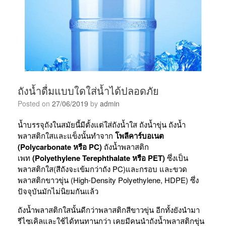
ถังน้ำดื่มแบบใดใส่น้ำได้ปลอดภัย
Posted on
27/06/2019
by
admin
น้ำบรรจุถังในสมัยนี้มีตั้งแต่ใส่ถังน้ำใส ถังน้ำขุ่น ถังน้ำ
พลาสติกใสและแข็งนั้นทำจาก
โพลีคาร์บอเนต
(Polycarbonate หรือ PC)
ถังน้ำพลาสติก
เพท
(Polyethylene Terephthalate หรือ PET)
ซึ่งเป็น
พลาสติกใส(สีถังจะเข้มกว่าถัง PC)และกรอบ และขวด
พลาสติกขาวขุ่น (High-Density Polyethylene, HDPE) ซึ่ง
ปัจจุบันมักไม่นิยมกันแล้ว
ถังน้ำพลาสติกใสนั้นดีกว่าพลาสติกสีขาวขุ่น อีกทั้งยังนำมา
รีไซเคิลและใช้ได้ทนทานกว่า เคยมีคนนำถังน้ำพลาสติกขุ่น