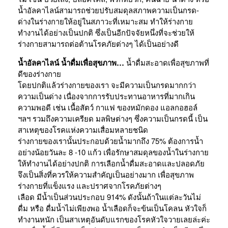
น้ำอัลคาไลน์สามารถช่วยปรับสมดุลสภาพความเป็นกรด-
ด่างในร่างกายให้อยู่ในสภาวะที่เหมาะสม ทำให้ร่างกาย
ทำงานได้อย่างเป็นปกติ ซึ่งเป็นอีกปัจจัยหนึ่งที่จะช่วยให้
ร่างกายสามารถต่อต้านโรคภัยต่างๆ ได้เป็นอย่างดี
น้ำอัลคาไลน์ น้ำดื่มเพื่อสุขภาพ…
น้ำดื่มสะอาดเพื่อสุขภาพที่
ดีของร่างกาย
โดยปกติแล้วร่างกายของเรา จะมีความเป็นกรดมากกว่า
ความเป็นด่าง เนื่องจากการรับประทานอาหารที่มากเกิน
ความพอดี เช่น เนื้อสัตว์ กาแฟ ของหมักดอง แอลกอฮอล์
ฯลฯ รวมถึงความเครียด มลพิษต่างๆ ซึ่งความเป็นกรดนี้ เป็น
สาเหตุของโรคแห่งความเสื่อมหลายชนิด
ร่างกายของเรานั้นประกอบด้วยน้ำมากถึง 75% ต้องการน้ำ
อย่างน้อยวันละ 8 -10 แก้ว เพื่อรักษาสมดุลของน้ำในร่างกาย
ให้ทำงานได้อย่างปกติ การเลือกน้ำดื่มสะอาดและปลอดภัย
จึงเป็นสิ่งที่ควรให้ความสำคัญเป็นอย่างมาก เพื่อสุขภาพ
ร่างกายที่แข็งแรง และปราศจากโรคภัยต่างๆ
เลือด มีน้ำเป็นส่วนประกอบ 914% ดังนั้นถ้าในแต่ละวันไม่
ดื่ม หรือ ดื่มน้ำไม่เพียงพอ น้ำเลือดก็จะข้นเป็นโคลน หัวใจก็
ทำงานหนัก เป็นสาเหตุอันดับแรกของโรคหัวใจวายเลยล่ะค่ะ