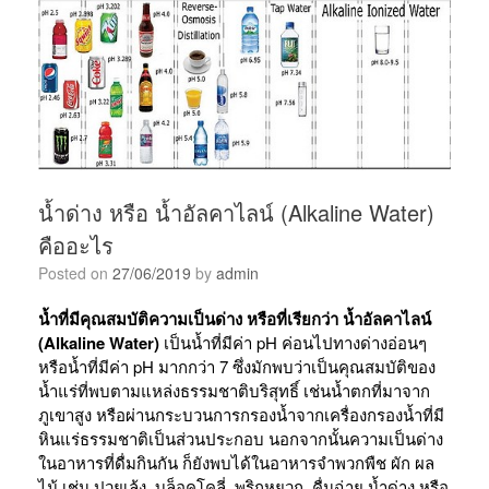
น้ำด่าง หรือ น้ำอัลคาไลน์ (Alkaline Water)
คืออะไร
Posted on
27/06/2019
by
admin
น้ำที่มีคุณสมบัติความเป็นด่าง หรือที่เรียกว่า น้ำอัลคาไลน์
(Alkaline Water)
เป็นน้ำที่มีค่า pH ค่อนไปทางด่างอ่อนๆ
หรือน้ำที่มีค่า pH มากกว่า 7 ซึ่งมักพบว่าเป็นคุณสมบัติของ
น้ำแร่ที่พบตามแหล่งธรรมชาติบริสุทธิ์ เช่นน้ำตกที่มาจาก
ภูเขาสูง หรือผ่านกระบวนการกรองน้ำจากเครื่องกรองน้ำที่มี
หินแร่ธรรมชาติเป็นส่วนประกอบ นอกจากนั้นความเป็นด่าง
ในอาหารที่ดื่มกินกัน ก็ยังพบได้ในอาหารจำพวกพืช ผัก ผล
ไม้ เช่น ปวยเล้ง, บล็อคโคลี่, พริกหยวก, คื่นฉ่าย น้ำด่าง หรือ