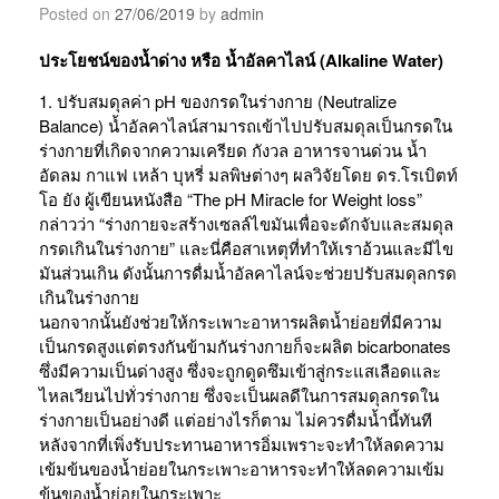
Posted on
27/06/2019
by
admin
ประโยชน์ของน้ำด่าง หรือ น้ำอัลคาไลน์ (Alkaline Water)
1. ปรับสมดุลค่า pH ของกรดในร่างกาย (Neutralize
Balance) น้ำอัลคาไลน์สามารถเข้าไปปรับสมดุลเป็นกรดใน
ร่างกายที่เกิดจากความเครียด กังวล อาหารจานด่วน น้ำ
อัดลม กาแฟ เหล้า บุหรี่ มลพิษต่างๆ ผลวิจัยโดย ดร.โรเบิตท์
โอ ยัง ผู้เขียนหนังสือ “The pH Miracle for Weight loss”
กล่าวว่า “ร่างกายจะสร้างเซลล์ไขมันเพื่อจะดักจับและสมดุล
กรดเกินในร่างกาย” และนี่คือสาเหตุที่ทำให้เราอ้วนและมีไข
มันส่วนเกิน ดังนั้นการดื่มน้ำอัลคาไลน์จะช่วยปรับสมดุลกรด
เกินในร่างกาย
นอกจากนั้นยังช่วยให้กระเพาะอาหารผลิตน้ำย่อยที่มีความ
เป็นกรดสูงแต่ตรงกันข้ามกันร่างกายก็จะผลิต bicarbonates
ซึ่งมีความเป็นด่างสูง ซึ่งจะถูกดูดซึมเข้าสู่กระแสเลือดและ
ไหลเวียนไปทั่วร่างกาย ซึ่งจะเป็นผลดีในการสมดุลกรดใน
ร่างกายเป็นอย่างดี แต่อย่างไรก็ตาม ไม่ควรดื่มน้ำนี้ทันที
หลังจากที่เพิ่งรับประทานอาหารอิ่มเพราะจะทำให้ลดความ
เข้มข้นของน้ำย่อยในกระเพาะอาหารจะทำให้ลดความเข้ม
ข้นของน้ำย่อยในกระเพาะ