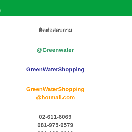
า
611-6069
,
081-957-9579
(จ-ศ 8:30-17:30)
e ID : @Greenwater
ติดต่อสอบถาม
@Greenwater
GreenWaterShopping
GreenWaterShopping
@hotmail.com
02-611-6069
081-975-9579