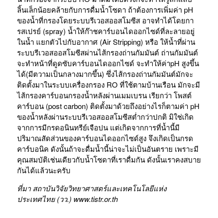
ลิ้นเล็กน้อยคล้ายกับการดื่มน้ำโซดา ถ้าต้องการเพิ่มค่า pH
ของน้ำที่กรองโดยระบบรีเวอสออสโมซีส อาจทำได้โดยกา
รสเปรย์ (spray) น้ำให้ก๊าชคาร์บอนไดออกไซด์ที่ละลายอยู่
ในน้ำ แยกตัวไปกับอากาศ (Air Stripping) หรือ ให้น้ำที่ผ่าน
ระบบรีเวอสออสโมซีสผ่านไส้กรองถ่านกัมมันต์ ถ่านกัมมันต์
จะทำหน้าที่ดูดซับคาร์บอนไดออกไซด์ จะทำให้ค่าpH สูงขึ้น
ได้(มีตวามเป็นกลางมากขึ้น) ซึ่งไส้กรองถ่านกัมมันต์มักจะ
ติดตั้งมาในระบบเครื่องกรอง RO ที่ใช้ตามบ้านเรือน มักจะมี
ไส้กรองคาร์บอนกรองน้ำหลังผ่านเมมเบรน เรียกว่า โพสต์
คาร์บอน (post carbon) ติดตั้งมาด้วยถึงอย่างไรก็ตามค่า pH
ของน้ำหลังผ่านระบบรีเวอสออสโมซีสต่ำกว่าปกติ มิใช่เกิด
จากการมีกรดอนินทรีย์เจือปน แต่เกิดจากการที่น้ำนี้มี
ปริมาณสัดส่วนของคาร์บอนไดออกไซด์สูง จึงเกิดเป็นกรด
คาร์บอนิค ดังนั้นถ้าจะดื่มน้ำนี้น่าจะไม่เป็นอันตราย เพราะมี
คุณสมบัติเช่นเดียวกับน้ำโซดาที่เราดื่มกัน ดังนั้นเราคงสบาย
กันได้แล้วนะครับ
ที่มา สถาบันวิจัยวิทยาศาสตร์และเทคโนโลยีแห่ง
ประเทศไทย (วว.) www.tistr.or.th