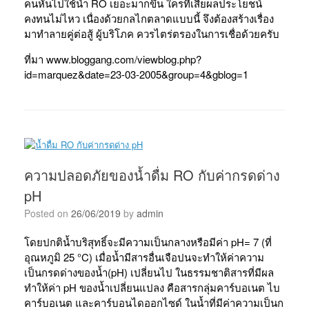
คนหันไปใช้น้ำ RO เยอะมากขึ้น ใครที่เสียผลประโยชน์
คงทนไม่ไหว เนื่องด้วยกลไกตลาดแบบนี้ จึงต้องสร้างเรื่อง
มาทำลายคู่ต่อสู้ ผู้บริโภค ควรไตร่ตรองในการเชื่อด้วยครับ
ที่มา www.bloggang.com/viewblog.php?
id=marquez&date=23-03-2005&group=4&gblog=1
ความปลอดภัยของน้ำดื่ม RO กับค่ากรดด่าง
pH
Posted on
26/06/2019
by
admin
โดยปกติน้ำบริสุทธิ์จะมีความเป็นกลางหรือมีค่า pH= 7 (ที่
อุณหภูมิ 25 °C) เมื่อน้ำมีสารอื่นเจือปนจะทำให้ค่าความ
เป็นกรดด่างของน้ำ(pH) เปลี่ยนไป ในธรรมชาติสารที่มีผล
ทำให้ค่า pH ของน้ำเปลี่ยนแปลง คือสารกลุ่มคาร์บอเนต ไบ
คาร์บอเนต และคาร์บอนไดออกไซด์ ในน้ำที่มีค่าความเป็นก