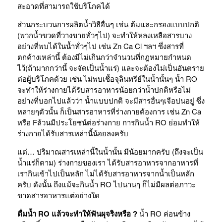
สะอาดที่สามารถใช้บริโภคได้
ส่วนกระบวนการผลิตน้ำวิธีอื่นๆ เช่น ต้มและกรองแบบปกติ
(พวกน้ำขวดที่วางขายทั่วๆไป) จะทำให้หลงเหลือสารบาง
อย่างที่พบได้ในน้ำทั่วๆไป เช่น Zn Ca Cl ฯลฯ ซึ่งสารที่
ตกค้างเหล่านี้ ต้องมีไม่เกินกว่าจำนวนที่กฎหมายกำหนด
ไว้(ถ้ามากกว่านี้ จะจัดเป็นน้ำแร่) และจะต้องไม่เป็นอันตราย
ต่อผู้บริโภคด้วย เช่น ไม่พบเชื้อจุลินทรีย์ในน้ำนั้นๆ น้ำ RO
จะทำให้ร่างกายได้รับสารอาหารน้อยกว่าน้ำปกติหรือไม่
อย่างที่บอกไปแล้วว่า น้ำแบบปกติ จะมีสารอื่นๆเจือปนอยู่ ซึ่ง
หลายๆตัวนั้น ก็เป็นสารอาหารที่ร่างกายต้องการ เช่น Zn Ca
หรือ Fล้วนมีประโยชน์ต่อร่างกาย การกินน้ำ RO ย่อมทำให้
ร่างกายได้รับสารเหล่านี้น้อยลงครับ
แต่… ปริมาณสารเหล่านี้ในน้ำนั้น มีน้อยมากครับ (ถึงจะเป็น
น้ำแร่ก็ตาม) ร่างกายของเรา ได้รับสารอาหารจากอาหารที่
เรากินเข้าไปเป็นหลัก ไม่ได้รับสารอาหารจากน้ำเป็นหลัก
ครับ ดังนั้น ถึงแม้จะกินน้ำ RO ไปนานๆ ก็ไม่มีผลต่อภาวะ
ขาดสารอาหารแต่อย่างใด
ดื่มน้ำ RO แล้วจะทำให้ฟันผุจริงหรือ ?
น้ำ RO ค่อนข้าง