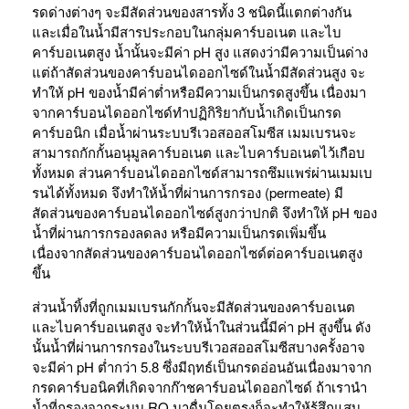
รดด่างต่างๆ จะมีสัดส่วนของสารทั้ง 3 ชนิดนี้แตกต่างกัน
และเมื่อในน้ำมีสารประกอบในกลุ่มคาร์บอเนต และไบ
คาร์บอเนตสูง น้ำนั้นจะมีค่า pH สูง แสดงว่ามีความเป็นด่าง
แต่ถ้าสัดส่วนของคาร์บอนไดออกไซด์ในน้ำมีสัดส่วนสูง จะ
ทำให้ pH ของน้ำมีค่าต่ำหรือมีความเป็นกรดสูงขึ้น เนื่องมา
จากคาร์บอนไดออกไซด์ทำปฏิกิริยากับน้ำเกิดเป็นกรด
คาร์บอนิก เมื่อน้ำผ่านระบบรีเวอสออสโมซีส เมมเบรนจะ
สามารถกักกั้นอนุมูลคาร์บอเนต และไบคาร์บอเนตไว้เกือบ
ทั้งหมด ส่วนคาร์บอนไดออกไซด์สามารถซึมแพร่ผ่านเมมเบ
รนได้ทั้งหมด จึงทำให้น้ำที่ผ่านการกรอง (permeate) มี
สัดส่วนของคาร์บอนไดออกไซด์สูงกว่าปกติ จึงทำให้ pH ของ
น้ำที่ผ่านการกรองลดลง หรือมีความเป็นกรดเพิ่มขึ้น
เนื่องจากสัดส่วนของคาร์บอนไดออกไซด์ต่อคาร์บอเนตสูง
ขึ้น
ส่วนน้ำทิ้งที่ถูกเมมเบรนกักกั้นจะมีสัดส่วนของคาร์บอเนต
และไบคาร์บอเนตสูง จะทำให้น้ำในส่วนนี้มีค่า pH สูงขึ้น ดัง
นั้นน้ำที่ผ่านการกรองในระบบรีเวอสออสโมซีสบางครั้งอาจ
จะมีค่า pH ต่ำกว่า 5.8 ซึ่งมีฤทธ์เป็นกรดอ่อนอันเนื่องมาจาก
กรดคาร์บอนิคที่เกิดจากก๊าชคาร์บอนไดออกไซด์ ถ้าเรานำ
น้ำที่กรองจากระบบ RO มาดื่มโดยตรงก็จะทำให้รู้สึกแสบ