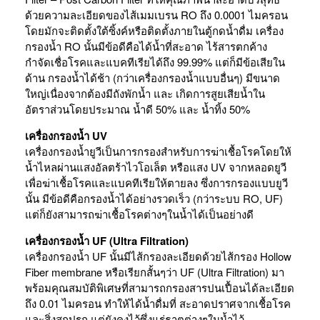
ด้วยความละเอียดของไส้เมมเบรน RO ถึง 0.0001 ไมครอน
โดยมักจะติดตั้งใต้ซิ้งค์หรือติดตั้งภายในตู้กดน้ำดื่ม เครื่อง
กรองน้ำ RO นั้นมีข้อดีคือได้น้ำที่สะอาด ไร้สารตกค้าง
กำจัดเชื่อโรคและแบคทีเรียได้ถึง 99.99% แต่ก็มีข้อเสียใน
ด้าน กรองน้ำได้ช้า (กว่าเครื่องกรองน้ำแบบอื่นๆ) มีขนาด
ใหญ่เนื่องจากต้องมีถังพักน้ำ และ เกิดการสูยเสียน้ำใน
อัตราส่วนโดยประมาณ น้ำดี 50% และ น้ำทิ้ง 50%
เครื่องกรองน้ำ UV
เครื่องกรองน้ำยูวีเป็นการกรองสำหรับการฆ่าเชื้อโรคโดยให้
น้ำไหลผ่านแสงอัลตร้าไวโอเล็ต หรือแสง UV จากหลอดยูวี
เพื่อฆ่าเชื้อโรคและแบคทีเรียให้ตายลง ซึ่งการกรองแบบยูวี
นั้น มีข้อดีคือกรองน้ำได้อย่างรวดเร็ว (กว่าระบบ RO, UF)
แต่ก็ยังสามารถฆ่าเชื้อโรคต่างๆในน้ำได้เป็นอย่างดี
เครื่องกรองน้ำ UF (Ultra Filtration)
เครื่องกรองน้ำ UF นั้นมีไส้กรองละเอียดด้วยไส้กรอง Hollow
Fiber membrane หรือเรียกสั้นๆว่า UF (Ultra Filtration) มา
พร้อมคุณสมบัติพิเศษที่สามารถกรองสารปนเปื้อนได้ละเอียด
ถึง 0.01 ไมครอน ทำให้ได้น้ำดื่มที่ สะอาดปราศจากเชื้อโรค
และสิ่งสกปรก แต่ยังคงไว้ซึ่งแร่ธาตุต่างๆในน้ำไว้