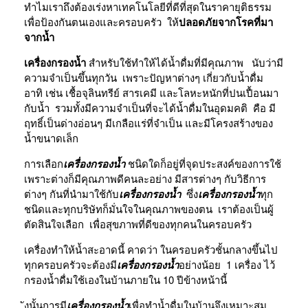
ทำไมเราถึงต้องเร่งหาเทคโนโลยีที่ดีที่สุดในราคายุติธรรม
เพื่อป้องกันตนเองและครอบครัว ให้
ปลอดภัยจากโรคที่มา
จากน้ำ
เครื่องกรองน้ำ
สำหรับใช้ทำให้ได้น้ำดื่มที่มีคุณภาพ นับว่ามี
ความจำเป็นขึ้นทุกวัน เพราะปัญหาต่างๆ เกี่ยวกับน้ำดื่ม
อาทิ เช่น เชื้อจุลินทรีย์ สารเคมี และโลหะหนักที่ปนเปื้อนมา
กับน้ำ รวมทั้งมีความจำเป็นที่จะได้น้ำดื่มในอุดมคติ คือ มี
ฤทธิ์เป็นด่างอ่อนๆ มีเกลือแร่ที่จำเป็น และมีโครงสร้างของ
น้ำขนาดเล็ก
การเลือก
เครื่องกรองน้ำ
ชนิดใดก็อยู่ที่จุดประสงค์ของการใช้
เพราะต่างก็มีคุณภาพดีคนละอย่าง มีสารต่างๆ กับวิธีการ
ต่างๆ กันที่นำมาใช้กับ
เครื่องกรองน้ำ
ซึ่ง
เครื่องกรองน้ำ
ทุก
ชนิดและทุกบริษัทก็มั่นใจในคุณภาพของตน เราต้องเป็นผู้
ตัดสินใจเลือก เพื่อสุขภาพที่ดีของทุกคนในครอบครัว
เครื่องทำให้น้ำสะอาดนี้ คาดว่า ในครอบครัวชั้นกลางขึ้นไป
ทุกครอบครัวจะต้องมี
เครื่องกรองน้ำ
อย่างน้อย 1 เครื่อง ไว้
กรองน้ำดื่มใช้เองในบ้านภายใน 10 ปีข้างหน้านี้
ังนั้นการมี
เครื่องกรองน้ำ
เพื่อทำน้ำดื่มในบ้านจึงเหมาะสม