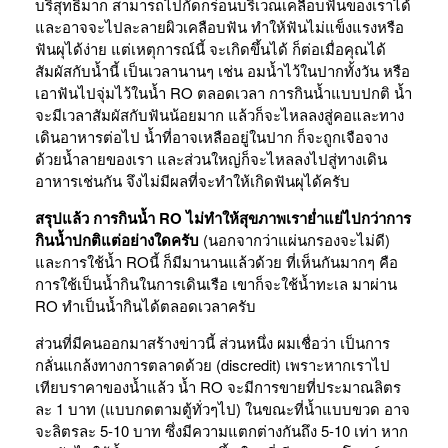
บริสุทธิ์มาก สามารถไปกัดกร่อนบริเวณเคลือบฟันของเราได้
และอาจจะไปละลายผิวเคลือบฟัน ทำให้ฟันไม่แข็งแรงหรือ
ฟันผุได้ง่าย แต่เหตุการณ์นี้ จะเกิดขึ้นได้ ก็ต่อเมื่อคุณได้
สัมผัสกับน้ำนี้ เป็นเวลานานๆ เช่น อมน้ำไว้ในปากทั้งวัน หรือ
เอาฟันไปจุ่มไว้ในน้ำ RO ตลอดเวลา การกินน้ำแบบปกติ น้ำ
จะมีเวลาสัมผัสกับฟันน้อยมาก แล้วก็จะไหลลงสู่คอและทาง
เดินอาหารต่อไป น้ำที่อาจเหลืออยู่ในปาก ก็จะถูกเจือจาง
ด้วยน้ำลายของเรา และส่วนใหญ่ก็จะไหลลงไปสู่ทางเดิน
อาหารเช่นกัน จึงไม่มีผลที่จะทำให้เกิดฟันผุได้ครับ
สรุปแล้ว การกินน้ำ RO ไม่ทำให้สุขภาพเราย่ำแย่ไปกว่าการ
กินน้ำปกติแต่อย่างใดครับ
(นอกจากว่าแผ่นกรองจะไม่ดี)
และการใช้น้ำ ROนี้ ก็มีมานานแล้วด้วย ที่เห็นกันมากๆ คือ
การใช้เป็นน้ำกินในการเดินเรือ เขาก็จะใช้น้ำทะเล มาผ่าน
RO ทำเป็นน้ำกินได้ตลอดเวลาครับ
ส่วนที่มีคนออกมาสร้างข่าวนี้ ส่วนหนึ่ง ผมเชื่อว่า เป็นการ
กลั่นแกล้งทางการตลาดด้วย (discredit) เพราะหากเราไป
เทียบราคาของน้ำแล้ว น้ำ RO จะมีการขายที่ประมาณลิตร
ละ 1 บาท (แบบกดตามตู้ทั่วๆไป) ในขณะที่น้ำแบบขวด อาจ
จะลิตรละ 5-10 บาท ซึ่งมีความแตกต่างกันถึง 5-10 เท่า หาก