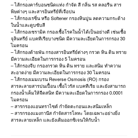
– ไส้กรองคาร์บอนชนิดแท่ง กำจัด สี กลิ่น รส คลอรีน สาร
พิษต่างๆ และสารอินทรีย์ที่เจือปน
– ไส้่กรองเรซิ่น หรือ Softener กรองหินปูน ลดความกระด้าง
ในน้ำและดูบซับสี
– ไส้กรองเซรามิค กรองเชื้อโรคในน้ำได้เป็นอย่างดี เช่นเชื้อ
จุลินทรีย์ แบคทีเรียบางชนิด มีความละเอียดในการกรอง 30
ไมครอน
– ไส้กรองด้ายพัน กรองสารอินทรีย์ต่างๆ กรวด หิน ดิน ทราย
มีความละเอียดในการกรอง 5 ไมครอน
– ไส้กรองจีบ กรองกรวด หิน ดิน ทราย และสนิม ทำความ
สะอาดง่าย มีความละเอียดในการกรอง 30 ไมครอน
– ไส้กรองเมมเบรน Reverse Osmosis (RO) กรอง
สารละลายสารปนเปื้อน เชื้อไวรัส แบคทีเรีย และยังสามารถ
กรองน้ำเค็มให้จืดสนิท มีความละเอียดในการกรอง 0.0001
ไมครอน
– สารกรองแอนทราไซต์ กำจัดตะกอนและสนิมเหล็ก
– สารกรองแมงกานีส กำจัดสารโลหะ โดยเฉพาะอย่างยิ่ง
สารละลายเหล็ก และยังเติมออกซิเจนให้กับน้ำ