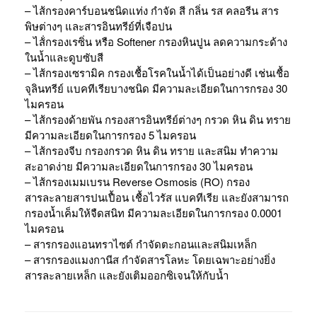
– ไส้กรองคาร์บอนชนิดแท่ง กำจัด สี กลิ่น รส คลอรีน สาร
พิษต่างๆ และสารอินทรีย์ที่เจือปน
– ไส้่กรองเรซิ่น หรือ Softener กรองหินปูน ลดความกระด้าง
ในน้ำและดูบซับสี
– ไส้กรองเซรามิค กรองเชื้อโรคในน้ำได้เป็นอย่างดี เช่นเชื้อ
จุลินทรีย์ แบคทีเรียบางชนิด มีความละเอียดในการกรอง 30
ไมครอน
– ไส้กรองด้ายพัน กรองสารอินทรีย์ต่างๆ กรวด หิน ดิน ทราย
มีความละเอียดในการกรอง 5 ไมครอน
– ไส้กรองจีบ กรองกรวด หิน ดิน ทราย และสนิม ทำความ
สะอาดง่าย มีความละเอียดในการกรอง 30 ไมครอน
– ไส้กรองเมมเบรน Reverse Osmosis (RO) กรอง
สารละลายสารปนเปื้อน เชื้อไวรัส แบคทีเรีย และยังสามารถ
กรองน้ำเค็มให้จืดสนิท มีความละเอียดในการกรอง 0.0001
ไมครอน
– สารกรองแอนทราไซต์ กำจัดตะกอนและสนิมเหล็ก
– สารกรองแมงกานีส กำจัดสารโลหะ โดยเฉพาะอย่างยิ่ง
สารละลายเหล็ก และยังเติมออกซิเจนให้กับน้ำ