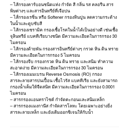
– ไส้กรองคาร์บอนชนิดแท่ง กำจัด สี กลิ่น รส คลอรีน สาร
พิษต่างๆ และสารอินทรีย์ที่เจือปน
– ไส้่กรองเรซิ่น หรือ Softener กรองหินปูน ลดความกระด้าง
ในน้ำและดูบซับสี
– ไส้กรองเซรามิค กรองเชื้อโรคในน้ำได้เป็นอย่างดี เช่นเชื้อ
จุลินทรีย์ แบคทีเรียบางชนิด มีความละเอียดในการกรอง 30
ไมครอน
– ไส้กรองด้ายพัน กรองสารอินทรีย์ต่างๆ กรวด หิน ดิน ทราย
มีความละเอียดในการกรอง 5 ไมครอน
– ไส้กรองจีบ กรองกรวด หิน ดิน ทราย และสนิม ทำความ
สะอาดง่าย มีความละเอียดในการกรอง 30 ไมครอน
– ไส้กรองเมมเบรน Reverse Osmosis (RO) กรอง
สารละลายสารปนเปื้อน เชื้อไวรัส แบคทีเรีย และยังสามารถ
กรองน้ำเค็มให้จืดสนิท มีความละเอียดในการกรอง 0.0001
ไมครอน
– สารกรองแอนทราไซต์ กำจัดตะกอนและสนิมเหล็ก
– สารกรองแมงกานีส กำจัดสารโลหะ โดยเฉพาะอย่างยิ่ง
สารละลายเหล็ก และยังเติมออกซิเจนให้กับน้ำ