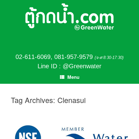
02-611-6069
,
081-957-9579
(จ-ศ 8:30-17:30)
Line ID : @Greenwater
Menu
Tag Archives:
Clenasui