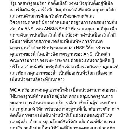
รัฐบาลสหรัฐอเมริกา ก่อตั้งเมื่อปี 2493 ปัจจุบันตั้งอยู่ที่เมือ
งอาร์ลิงตัน รัฐเวอร์จิเนีย วัตถุประสงค์เพื่อสนับสนุนงานวิจัย
และงานด้านการศึกษาในด้านวิทยาศาสตร์และ
วิศวกรรมศาสตร์ มีการกำหนดมาตรฐานการทดสอบร่วมกับ
สถาบัน ANSI เช่น ANSI/NSF 42 ที่ครอบคลุมมากที่สุด เพื่อ
ลดระดับสารปนเปื้อนในน้ำดื่ม เนื่องจากค่าปนเปื้อนในน้ำมี
เพิ่มมากขึ้นจากสภาพแวดล้อมที่เป็นพิษ การกำหนด
มาตรฐานจึงต้องปรับปรุงตลอดเวลา NSF ให้การรับรอง
คุณภาพของน้ำโดยอ้างอิงมาตรฐานของ ANSI เป็นหลัก
คณะกรรมการของ NSF ประกอบด้วยตัวแทนจากผู้ผลิต ผู้
บริโภค เจ้าหน้าที่ภาครัฐที่เกี่ยวข้อง เพื่อร่วมกันร่างกฎเกณฑ์
และพัฒนาคุณภาพของน้ำ เป็นที่ยอมรับทั่วโลก เนื่องจาก
เป็นหน่วยงานอิสระที่เป็นกลาง
WQA หรือ สมาคมคุณภาพน้ำดื่ม เป็นหน่วยงานภาคเอกชน
ใช้มาตรฐานที่กำหนดโดยผู้ผลิต ครอบคลุมมาตรฐานการ
ทดสอบ การจำหน่ายและบริการ มีสมาชิกเป็นผู้ร่างระเบียบ
และกฎเกณฑ์ ให้การรับรองมาตรฐานที่เกี่ยวกับการผลิต การ
ติดตั้ง การขาย เป็นต้น ทำหน้าที่เป็นตัวแทนของผู้บริโภค
และผู้ผลิต ตั้งมาตรฐานโกลด์ซีลให้กับผลิตภัณฑ์ที่สามารถ
ลดปริมาณสิ่งปนเปื้อน ใช้วัสดุที่มีความคงทนและปลอดภัย