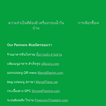
ความจำเป็นที่ต้องมี เครื่องกรองน้ำใน
การเลือกซื้อเครื่อ
บ้าน
Our Partners พันธมิตรของเรา
ร้านอาหารจีนโบราณ
ลิ้มกวงเม้ง สามย่าน
แฟ้มเมนูอาหาร สำเร็จรูป
แฟ้มเมนู.com
ออกแบบมนู QR menu
Menu9Design.com
blog แปลเมนู 3ภาษา
Menu8Trans.net
กระเบื้องยาง SPC
SincereFlooring.com
ระบบดับเพลิง โรงาน
Firepump-Firealarm.com