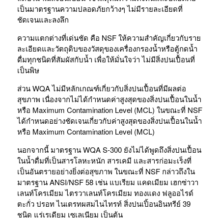
เป็นมาตรฐานความปลอดภัยกว้างๆ ไม่มีรายละเอียดที่
ชัดเจนและลงลึก
ความแตกต่างที่เด่นชัด คือ NSF ให้ความสำคัญเกี่ยวกับราย
ละเอียดและวัตถุดิบของวัสดุของเครื่องกรองน้ำหรือตู้กดน้ำ
ดื่มทุกชนิดที่สัมผัสกับน้ำ เพื่อให้มั่นใจว่า ไม่มีสิ่งปนเปื้อนที่
เป็นพิษ
ส่วน WQA ไม่มีหลักเกณฑ์เกี่ยวกับสิ่งปนเปื้อนที่มีผลต่อ
สุขภาพ เนื่องจากไม่ได้กำหนดค่าสูงสุดของสิ่งปนเปื้อนในน้ำ
หรือ Maximum Contamination Level (MCL) ในขณะที่ NSF
ได้กำหนดอย่างชัดเจนเกี่ยวกับค่าสูงสุดของสิ่งปนเปื้อนในน้ำ
หรือ Maximum Contamination Level (MCL)
นอกจากนี้ มาตรฐาน WQA S-300 ยังไม่ได้พูดถึงสิ่งปนเปื้อน
ในน้ำดื่มที่เป็นสารโลหะหนัก สารเคมี และสารก่อมะเร็งที่
เป็นอันตรายอย่างยิ่งต่อสุขภาพ ในขณะที่ NSF กล่าวถึงใน
มาตรฐาน ANSI/NSF 58 เช่น แบเรียม แคดเมียม เฮกซ่าวา
เลนท์โครเมียม ไตรวาเลนท์โครเมียม ทองแดง ฟลูออไรด์
ตะกั่ว ปรอท ไนเตรทผสมไนไทรท์ สิ่งปนเปิ้อนอินทรีย์ 39
ชนิด แร่เรเดียม เซเลเนียม เป็นต้น