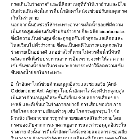
กรดเกินในร่างกาย” และนี่คือสาเหตุที่ทำให้เราอ้วนและมีไข
มันส่วนเกิน ดังนั้นการดื่มน้ำอัลคาไลน์จะช่วยปรับสมดุลกรด
เกินในร่างกาย
นอกจากนั้นยังช่วยให้กระเพาะอาหารผลิตน้ำย่อยที่มีความ
เป็นกรดสูงแต่ตรงกันข้ามกันร่างกายก็จะผลิต bicarbonates
ซึ่งมีความเป็นด่างสูง ซึ่งจะถูกดูดซึมเข้าสู่กระแสเลือดและ
ไหลเวียนไปทั่วร่างกาย ซึ่งจะเป็นผลดีในการสมดุลกรดใน
ร่างกายเป็นอย่างดี แต่อย่างไรก็ตาม ไม่ควรดื่มน้ำนี้ทันที
หลังจากที่เพิ่งรับประทานอาหารอิ่มเพราะจะทำให้ลดความ
เข้มข้นของน้ำย่อยในกระเพาะอาหารจะทำให้ลดความเข้ม
ข้นของน้ำย่อยในกระเพาะ
2. น้ำอัลคาไลน์ช่วยต้านอนุมูลอิสระและชะลอวัย (Anti-
Oxidant and Anti-Aging) โดยน้ำอัลคาไลน์จะมีประจุลบสูง
เป็นสารต้านอนุมูลอิสระชั้นดีเยี่ยม ช่วยลดการเสื่อมของ
เซลล์ และดีเอ็นเอในร่างกายอย่างดี การเสื่อมของวัย การ
เกิดโรคของความเสื่อมต่างๆ เช่น โรคกระดูกพรุน ไขข้อ
ผิวหนัง เกิดมาจากการถูกทำลายของเซลล์ในร่างกายโดย
กรดของเสียจากการเผาผลาญอาหารและสารอนุมูลอิสระใน
ร่างกาย ดังนั้นการดื่มน้ำอัลคาไลน์จะช่วยสมดุลกรดของเสีย
ในร่างกาย ยังช่วยกำจัดสารอนุมูลอิสระที่เป็นสาเหตุของโรค