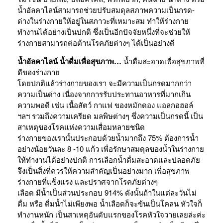
น้ำอัลคาไลน์สามารถช่วยปรับสมดุลสภาพความเป็นกรด-
ด่างในร่างกายให้อยู่ในสภาวะที่เหมาะสม ทำให้ร่างกาย
ทำงานได้อย่างเป็นปกติ ซึ่งเป็นอีกปัจจัยหนึ่งที่จะช่วยให้
ร่างกายสามารถต่อต้านโรคภัยต่างๆ ได้เป็นอย่างดี
น้ำอัลคาไลน์ น้ำดื่มเพื่อสุขภาพ…
น้ำดื่มสะอาดเพื่อสุขภาพที่
ดีของร่างกาย
โดยปกติแล้วร่างกายของเรา จะมีความเป็นกรดมากกว่า
ความเป็นด่าง เนื่องจากการรับประทานอาหารที่มากเกิน
ความพอดี เช่น เนื้อสัตว์ กาแฟ ของหมักดอง แอลกอฮอล์
ฯลฯ รวมถึงความเครียด มลพิษต่างๆ ซึ่งความเป็นกรดนี้ เป็น
สาเหตุของโรคแห่งความเสื่อมหลายชนิด
ร่างกายของเรานั้นประกอบด้วยน้ำมากถึง 75% ต้องการน้ำ
อย่างน้อยวันละ 8 -10 แก้ว เพื่อรักษาสมดุลของน้ำในร่างกาย
ให้ทำงานได้อย่างปกติ การเลือกน้ำดื่มสะอาดและปลอดภัย
จึงเป็นสิ่งที่ควรให้ความสำคัญเป็นอย่างมาก เพื่อสุขภาพ
ร่างกายที่แข็งแรง และปราศจากโรคภัยต่างๆ
เลือด มีน้ำเป็นส่วนประกอบ 914% ดังนั้นถ้าในแต่ละวันไม่
ดื่ม หรือ ดื่มน้ำไม่เพียงพอ น้ำเลือดก็จะข้นเป็นโคลน หัวใจก็
ทำงานหนัก เป็นสาเหตุอันดับแรกของโรคหัวใจวายเลยล่ะค่ะ