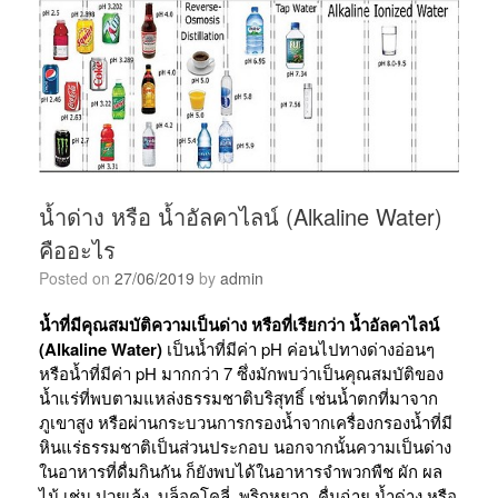
น้ำด่าง หรือ น้ำอัลคาไลน์ (Alkaline Water)
คืออะไร
Posted on
27/06/2019
by
admin
น้ำที่มีคุณสมบัติความเป็นด่าง หรือที่เรียกว่า น้ำอัลคาไลน์
(Alkaline Water)
เป็นน้ำที่มีค่า pH ค่อนไปทางด่างอ่อนๆ
หรือน้ำที่มีค่า pH มากกว่า 7 ซึ่งมักพบว่าเป็นคุณสมบัติของ
น้ำแร่ที่พบตามแหล่งธรรมชาติบริสุทธิ์ เช่นน้ำตกที่มาจาก
ภูเขาสูง หรือผ่านกระบวนการกรองน้ำจากเครื่องกรองน้ำที่มี
หินแร่ธรรมชาติเป็นส่วนประกอบ นอกจากนั้นความเป็นด่าง
ในอาหารที่ดื่มกินกัน ก็ยังพบได้ในอาหารจำพวกพืช ผัก ผล
ไม้ เช่น ปวยเล้ง, บล็อคโคลี่, พริกหยวก, คื่นฉ่าย น้ำด่าง หรือ