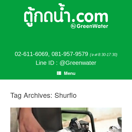
02-611-6069
,
081-957-9579
(จ-ศ 8:30-17:30)
Line ID : @Greenwater
Menu
Tag Archives:
Shurflo